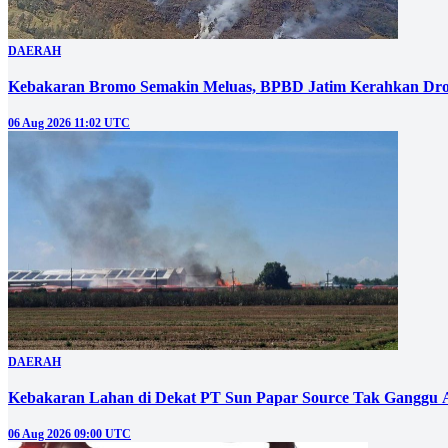
DAERAH
Kebakaran Bromo Semakin Meluas, BPBD Jatim Kerahkan Dro
06 Aug 2026 11:02 UTC
DAERAH
Kebakaran Lahan di Dekat PT Sun Papar Source Tak Ganggu 
06 Aug 2026 09:00 UTC