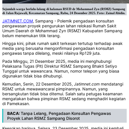
Sejumlah warga berlalu-lalang di halaman RSUD dr Mohammad Zyn (RSMZ) Sampang
di Jalan Rajawali, Kecamatan Sampang, Rabu, 24 Desember 2025. Foto: Zainal Abidin.
JATIMNET.COM
, Sampang - Polemik pengadaan konsultan
pengawasan proyek pengurukan lahan relokasi Rumah Sakit
Umum Daerah dr Mohammad Zyn (RSMZ) Kabupaten Sampang
belum menemukan titik terang.
Hingga kini, pihak rumah sakit terkesan tertutup terhadap awak
media yang berusaha mengonfirmasi pengadaan konsultan
pengawas tanpa dilelang, meski nilainya Rp129 juta.
Pada Minggu, 21 Desember 2025, media ini menghubungi
Pelaksana Tugas (Plt) Direktur RSMZ Sampang Bhakti Setiyo
Tunggal untuk wawancara. Namun, nomor telepon yang biasa
digunakan tidak bisa dihubungi.
Kemudian, Senin, 22 Desember 2025,
Jatimnet.com
mendatangi
RSMZ untuk mewawancarai pimpinannya. Namun, yang
bersangkutan tidak bisa ditemui. Salah satu petugas keamanan
mengatakan bahwa pimpinan RSMZ sedang menghadiri kegiatan
di Pamekasan.
BACA:
Tanpa Lelang, Pengadaan Konsultan Pengawas
Proyek Lahan RSMZ Sampang Disorot
Keesokan harinya, Selasa, 23 Desember 2025, media ini kembali