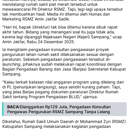
mendatangi rumah sakit plat merah tersebut untuk
mewawancarai Plt Direktur RSMZ. Tapi, lagi-lagi upaya tersebut
tak membuahkan hasil. Media ini ditemui oleh Humas dan
Marketing RSMZ Amin Jakfar Sadik.
"Hari ini, bapak (direktur) tak bisa ditemui karena sibuk rapat
akhir tahun. Bidang yang menangani soal itu juga tidak ada,
karena lagi dipanggil Kejaksaan Negeri (Kejari) Sampang,” ucap
Amin Jakfar, Rabu 24 Desember 2025.
Ia mengklaim pengadaan konsultan pengawasan proyek
pengurukan lahan rumah sakit dilaksanakan sesuai dengan
peraturan. Sebelum pengadaan pengawasan tersebut di-
launching
, pihaknya sudah melakukan rapat koordinasi dengan
Bagian Pengadaan Barang dan Jasa (Barjas) Sekretariat Kabupat
Sampang.
"Kalau terkait batasan nilai anggaran program yang dilelang dan
di PL (penunjukan langsung), saya sendiri kurang paham. Tapi,
yang jelas Barjas pegang dokumen peraturan Direktur Rumah
Sakit tentang Program Pengadaan BLUD," ujarnya.
BACA:
Dianggarkan Rp129 Juta, Pengadaan Konsultan
Pengawas Pengurukan RSMZ Sampang Tanpa Lelang
Diketahui, Rumah Sakit Umum Daerah dr Mohammad Zyn (RSMZ)
Kabupaten Sampang melaksanakan kegiatan pengadaan