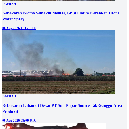
DAERAH
Kebakaran Bromo Semakin Meluas, BPBD Jatim Kerahkan Drone
Water Spray
06 Aug 2026 11:02 UTC
DAERAH
Kebakaran Lahan di Dekat PT Sun Papar Source Tak Ganggu Area
Produksi
06 Aug 2026 09:00 UTC