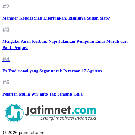
#2
Manajer Kopdes Siap Diterjunkan, Bisnisnya Sudah Siap?
#3
Mengaku Anak Korban, Napi Jalankan Penipuan Emas Murah dari
Balik Penjara
#4
Es Tradisional yang Segar untuk Perayaan 17 Agustus
#5
Pelarian Mulia Wirjanto Tak Semanis Gula
© 2026 jatimnet.com