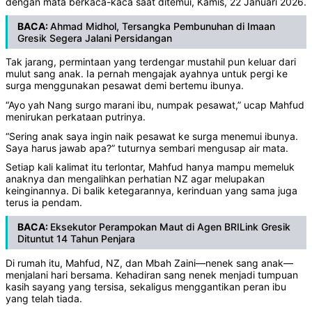
dengan mata berkaca-kaca saat ditemui, Kamis, 22 Januari 2026.
BACA:
Ahmad Midhol, Tersangka Pembunuhan di Imaan
Gresik Segera Jalani Persidangan
Tak jarang, permintaan yang terdengar mustahil pun keluar dari
mulut sang anak. Ia pernah mengajak ayahnya untuk pergi ke
surga menggunakan pesawat demi bertemu ibunya.
“Ayo yah Nang surgo marani ibu, numpak pesawat,” ucap Mahfud
menirukan perkataan putrinya.
“Sering anak saya ingin naik pesawat ke surga menemui ibunya.
Saya harus jawab apa?” tuturnya sembari mengusap air mata.
Setiap kali kalimat itu terlontar, Mahfud hanya mampu memeluk
anaknya dan mengalihkan perhatian NZ agar melupakan
keinginannya. Di balik ketegarannya, kerinduan yang sama juga
terus ia pendam.
BACA:
Eksekutor Perampokan Maut di Agen BRILink Gresik
Dituntut 14 Tahun Penjara
Di rumah itu, Mahfud, NZ, dan Mbah Zaini—nenek sang anak—
menjalani hari bersama. Kehadiran sang nenek menjadi tumpuan
kasih sayang yang tersisa, sekaligus menggantikan peran ibu
yang telah tiada.