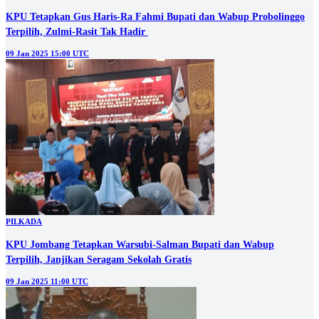
KPU Tetapkan Gus Haris-Ra Fahmi Bupati dan Wabup Probolinggo
Terpilih, Zulmi-Rasit Tak Hadir
09 Jan 2025 15:00 UTC
PILKADA
KPU Jombang Tetapkan Warsubi-Salman Bupati dan Wabup
Terpilih, Janjikan Seragam Sekolah Gratis
09 Jan 2025 11:00 UTC