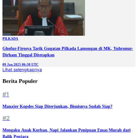
PILKADA
Ghofur-Firosya Tarik Gugatan Pilkada Lamongan di MK, Yuhronur-
Dirham Tinggal Ditetapkan
09 Jan 2025 06:30 UTC
Lihat selengkapnya
Berita Populer
#1
Manajer Kopdes Siap Diterjunkan, Bisnisnya Sudah Siap?
#2
Mengaku Anak Korban, Napi Jalankan Penipuan Emas Murah dari
Balik Penjara