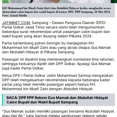
KH Muhammad bin Muafi Zaini (kiri) dan Abdullah Hidayat ketika menghadiri acara
silaturahmi calon bupati dan wakil bupati di kantor DPC PPP Sampang, 30 Mei 2024.
Foto: Zainal Abidin
JATIMNET.COM
, Sampang – Dewan Pengurus Daerah (DPD)
Partai Golkar Jawa Timur secara resmi telah mengumumkan
beberapa surat rekomendasi untuk pasangan calon bupati dan
wakil bupati yang akan diusung dalam Pilkada 2024.
Partai berlambang pohon beringin itu menjagokan KH.
Muhammad bin Muafi Zaini atau yang akrab disapa Gus Mamak
dan Abdullah Hidayat di Pilkada Sampang.
Pasangan ini diyakini bisa memenangkan kontestasi lima tahunan,
sehingga keduanya dipilih oleh DPP Golkar. Apalagi Gus Mamak
juga kader Partai Golkar.
Ketua DPD I Partai Golkar Jatim Muhammad Sarmuji mengatakan
DPP telah mengeluarkan rekomendasi kepada beberapa kader
partai yang telah memiliki pasangan seperti halnya KH.
Muhammad bin Muafi Zaini dengan Abdullah Hidayat.
BACA:
DPP PPP Rekom Gus Mamak dan Abdullah Hidayat
Calon Bupati dan Wakil Bupati Sampang
"Gus Mamak sudah memiliki pasangan bersama Abdullah Hidayat
atau Haji Ab," kata Sarmuji melalui sambungan telepon seluler,