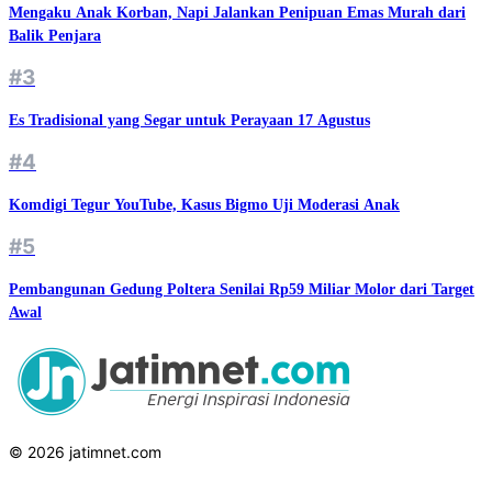
Mengaku Anak Korban, Napi Jalankan Penipuan Emas Murah dari
Balik Penjara
#3
Es Tradisional yang Segar untuk Perayaan 17 Agustus
#4
Komdigi Tegur YouTube, Kasus Bigmo Uji Moderasi Anak
#5
Pembangunan Gedung Poltera Senilai Rp59 Miliar Molor dari Target
Awal
© 2026 jatimnet.com