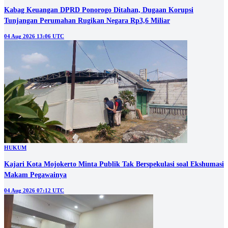
Kabag Keuangan DPRD Ponorogo Ditahan, Dugaan Korupsi
Tunjangan Perumahan Rugikan Negara Rp3,6 Miliar
04 Aug 2026 13:06 UTC
HUKUM
Kajari Kota Mojokerto Minta Publik Tak Berspekulasi soal Ekshumasi
Makam Pegawainya
04 Aug 2026 07:12 UTC