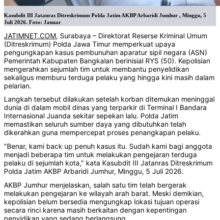
Kasubdit III Jatanras Ditreskrimum Polda Jatim AKBP Arbaridi Jumhur , Minggu, 5
Juli 2026. Foto: Januar
JATIMNET.COM
, Surabaya – Direktorat Reserse Kriminal Umum
(Ditreskrimum) Polda Jawa Timur memperkuat upaya
pengungkapan kasus pembunuhan aparatur sipil negara (ASN)
Pemerintah Kabupaten Bangkalan berinisial RYS (50). Kepolisian
mengerahkan sejumlah tim untuk membantu penyelidikan
sekaligus memburu terduga pelaku yang hingga kini masih dalam
pelarian.
Langkah tersebut dilakukan setelah korban ditemukan meninggal
dunia di dalam mobil dinas yang terparkir di Terminal I Bandara
Internasional Juanda sekitar sepekan lalu. Polda Jatim
memastikan seluruh sumber daya yang dibutuhkan telah
dikerahkan guna mempercepat proses penangkapan pelaku.
"Benar, kami back up penuh kasus itu. Sudah kami bagi anggota
menjadi beberapa tim untuk melakukan pengejaran terduga
pelaku di sejumlah kota," kata Kasubdit III Jatanras Ditreskrimum
Polda Jatim AKBP Arbaridi Jumhur, Minggu, 5 Juli 2026.
AKBP Jumhur menjelaskan, salah satu tim telah bergerak
melakukan pengejaran ke wilayah arah barat. Meski demikian,
kepolisian belum bersedia mengungkap lokasi tujuan operasi
secara rinci karena masih berkaitan dengan kepentingan
penyidikan yang sedang berlangsung.