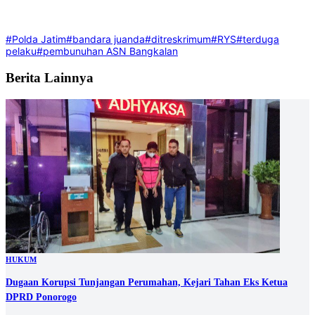
#Polda Jatim
#bandara juanda
#ditreskrimum
#RYS
#terduga
pelaku
#pembunuhan ASN Bangkalan
Berita Lainnya
HUKUM
Dugaan Korupsi Tunjangan Perumahan, Kejari Tahan Eks Ketua
DPRD Ponorogo