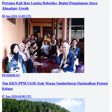
Pertama Kali Ikut Lomba Robotika, Begini Pengalaman Siswa
Almadany Gresik
08 Aug 2026 12:00 UTC
PENDIDIKAN
Tim KKN-PPM UGM Ajak Warga Sumberberas Optimalkan Potensi
Kelapa
07 Aug 2026 04:00 UTC