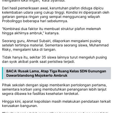
mengalami luka ringan,” kata Syamsul.
‎Dari hasil pemeriksaan awal, keruntuhan plafon diduga dipicu
kelembaban udara yang cukup tinggi. Kondisi ini diperparah oleh
getaran gempa ringan yang sempat mengguncang wilayah
Probolinggo beberapa hari sebelumnya.
‎“Kombinasi dua faktor itu membuat struktur plafon melemah
hingga akhirnya ambruk,” katanya.
‎Seorang guru, Ahmad Subairi, dilaporkan mengalami pusing
setelah tertimpa material. Sementara seorang siswa, Muhammad
Risky, mengalami luka di tangan.
‎Tidak hanya itu, sekitar 35 siswa lainnya turut mengeluh pusing
dan syok akibat panik saat peristiwa terjadi.
BACA:
Rusak Lama, Atap Tiga Ruang Kelas SDN Gunungan
Dawarblandong Mojokerto Ambruk
‎Pihak sekolah dengan sigap memberikan pertolongan pertama,
sementara korban yang membutuhkan penanganan lebih lanjut
segera dibawa ke fasilitas kesehatan terdekat.
‎Hingga kini, aparat kepolisian masih melakukan pendataan terkait
kerusakan bangunan.