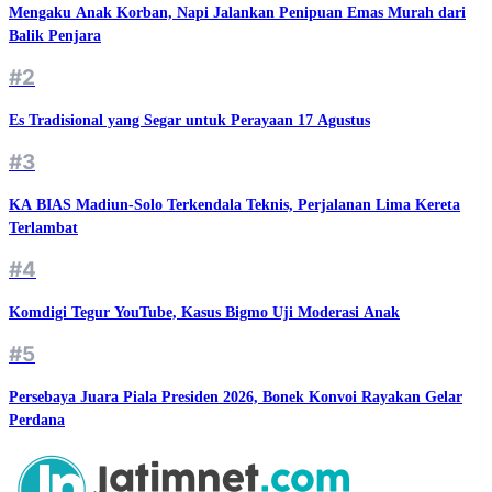
Mengaku Anak Korban, Napi Jalankan Penipuan Emas Murah dari
Balik Penjara
#2
Es Tradisional yang Segar untuk Perayaan 17 Agustus
#3
KA BIAS Madiun-Solo Terkendala Teknis, Perjalanan Lima Kereta
Terlambat
#4
Komdigi Tegur YouTube, Kasus Bigmo Uji Moderasi Anak
#5
Persebaya Juara Piala Presiden 2026, Bonek Konvoi Rayakan Gelar
Perdana