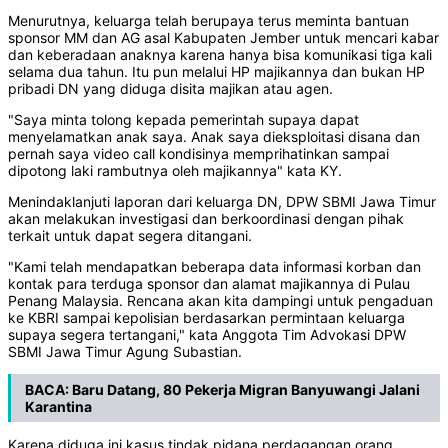
Menurutnya, keluarga telah berupaya terus meminta bantuan
sponsor MM dan AG asal Kabupaten Jember untuk mencari kabar
dan keberadaan anaknya karena hanya bisa komunikasi tiga kali
selama dua tahun. Itu pun melalui HP majikannya dan bukan HP
pribadi DN yang diduga disita majikan atau agen.
"Saya minta tolong kepada pemerintah supaya dapat
menyelamatkan anak saya. Anak saya dieksploitasi disana dan
pernah saya video call kondisinya memprihatinkan sampai
dipotong laki rambutnya oleh majikannya" kata KY.
Menindaklanjuti laporan dari keluarga DN, DPW SBMI Jawa Timur
akan melakukan investigasi dan berkoordinasi dengan pihak
terkait untuk dapat segera ditangani.
"Kami telah mendapatkan beberapa data informasi korban dan
kontak para terduga sponsor dan alamat majikannya di Pulau
Penang Malaysia. Rencana akan kita dampingi untuk pengaduan
ke KBRI sampai kepolisian berdasarkan permintaan keluarga
supaya segera tertangani," kata Anggota Tim Advokasi DPW
SBMI Jawa Timur Agung Subastian.
BACA:
Baru Datang, 80 Pekerja Migran Banyuwangi Jalani
Karantina
Karena diduga ini kasus tindak pidana perdagangan orang,