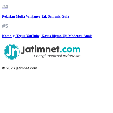
#4
Pelarian Mulia Wirjanto Tak Semanis Gula
#5
Komdigi Tegur YouTube, Kasus Bigmo Uji Moderasi Anak
© 2026 jatimnet.com