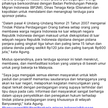
pihaknya berkoordinasi dengan Badan Perlindungan Pekerja
Migran Indonesia (BP2MI), Dinas Tenaga Kerja (Disnaker) dan
kepolisian untuk mendalami dan menangkap terduga para
sponsor pelaku.
"Dalam pasal 4 Undang-Undang Nomor 21 Tahun 2007 mengenai
Tindak Pidana Perdagangan Orang bahwa setiap orang yang
membawa warga negara Indonesia ke luar wilayah negara
Republik Indonesia dengan maksud untuk dieksploitasi di luar
wilayah negara Republik Indonesia dipidana dengan pidana
penjara paling singkat tiga tahun dan paling lama 15 tahun dan
pidana denda paling sedikit Rp120 juta dan paling banyak Rp600
juta," kata Agung.
Modus operandinya, para terduga sponsor ini telah merekrut,
membawa, dan memfasilitasi korban yang usianya di bawah umur
untuk pergi bekerja ke Malaysia.
"Saya juga mengajak semua elemen masyarakat untuk lebih
peduli dan proaktif memantau saudaranya dan tetangganya yang
akan ke luar negeri, melaporkan kegiatan mencurigakan yang
dapat terkait dengan perdagangan orang supaya terhindar dari
tipu daya pada calo. Informasi dari masyarakat sangat berharga
dalam upaya penyelidikan dan penegakan hukum terhadap
tindak pidana perdagangan orang khususnya di wilayah
Banyuwangi," kata Agung.
#banyuwangi
#tki
#pmi
#pekerja migran indonesia
#dugaan