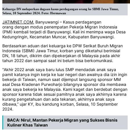
Keluarga DN melaporkan dugaan kasus perdagangan orang ke SBMI Jawa Timur,
Selasa, 10 September 2024. Foto: Hermawan
JATIMNET.COM
, Banyuwangi – Kasus perdagangan
orang dengan modus penempatan Pekerja Migran Indonesia
(PMI) kembali terjadi di Banyuwangi. Kali ini menimpa waga Desa
Kedungringin, Kecamatan Muncar, Kabupaten Banyuwangi.
Berdasarkan aduan dari keluarga ke DPW Serikat Buruh Migran
Indonesia (SBMI) Jawa Timur, korban yang diketahui berinisial
DN, 18 tahun, dikirim dan dipekerjakan di Malaysia pada akhir
tahun 2022 dan sampai saat ini belum bisa berkomunikasi.
"Akhir 2022 anak saya baru lulus SMP mendadak anak saya
pamit katanya ingin kerja ke luar negeri dan awalnya dia izin ingin
bekerja di Taiwan, namun saat dijemput langsung sponsor MM
asal Desa Kradenan Purwoharjo bilangnya sponsor dia membawa
anak saya bekerja ke Malaysia. Kami kaget dan berdebat dengan
sponsor karena tidak sesuai pamitnya anak saya akhirnya karena
kurang pengetahuan dan ada tekanan, akhirnya anak saya
dibawa,” ujar KY, ibu kandung korban, Selasa, 10 September
2024.
BACA:
Nirul, Mantan Pekerja Migran yang Sukses Bisnis
Kuliner Khas Taiwan