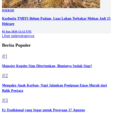
DAERAH
Karhutla TNBTS Belum Padam, Luas Lahan Terbakar Meluas Jadi 15
Hektare
05 Aug 2026 12:12 UTC
Lihat selengkapnya
Berita Populer
#1
Manajer Kopdes Siap Diterjunkan, Bisnisnya Sudah Siap?
#2
Mengaku Anak Korban, Napi Jalankan Penipuan Emas Murah dari
Balik Penjara
#3
Es Tradisional yang Segar untuk Perayaan 17 Agustus