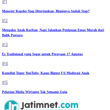
#1
Manajer Kopdes Siap Diterjunkan, Bisnisnya Sudah Siap?
#2
Mengaku Anak Korban, Napi Jalankan Penipuan Emas Murah dari
Balik Penjara
#3
Es Tradisional yang Segar untuk Perayaan 17 Agustus
#4
Komdigi Tegur YouTube, Kasus Bigmo Uji Moderasi Anak
#5
Pelarian Mulia Wirjanto Tak Semanis Gula