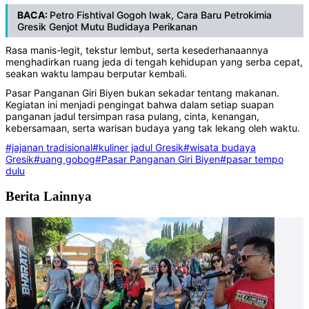
BACA:
Petro Fishtival Gogoh Iwak, Cara Baru Petrokimia
Gresik Genjot Mutu Budidaya Perikanan
Rasa manis-legit, tekstur lembut, serta kesederhanaannya
menghadirkan ruang jeda di tengah kehidupan yang serba cepat,
seakan waktu lampau berputar kembali.
Pasar Panganan Giri Biyen bukan sekadar tentang makanan.
Kegiatan ini menjadi pengingat bahwa dalam setiap suapan
panganan jadul tersimpan rasa pulang, cinta, kenangan,
kebersamaan, serta warisan budaya yang tak lekang oleh waktu.
#jajanan tradisional
#kuliner jadul Gresik
#wisata budaya
Gresik
#uang gobog
#Pasar Panganan Giri Biyen
#pasar tempo
dulu
Berita Lainnya