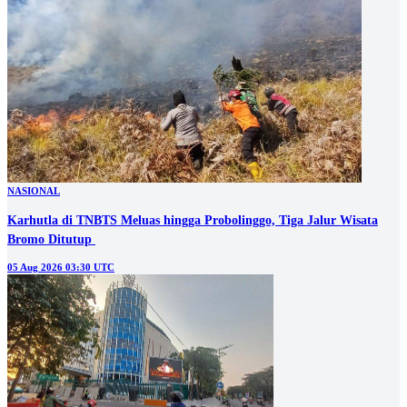
NASIONAL
Regenerasi Kapolri Menguat, Penggantinya Akpol 92–94 Disorot
05 Aug 2026 10:00 UTC
NASIONAL
Karhutla di TNBTS Meluas hingga Probolinggo, Tiga Jalur Wisata