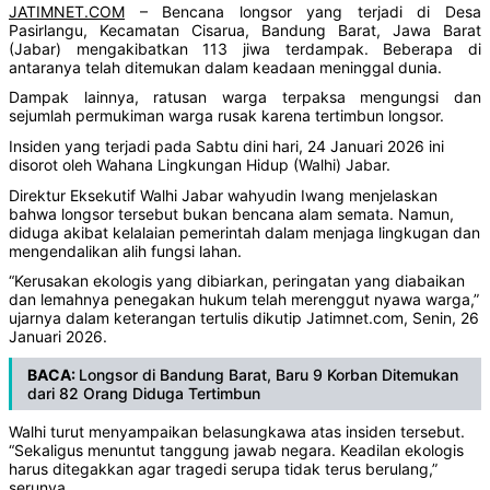
JATIMNET.COM
– Bencana longsor yang terjadi di Desa
Pasirlangu, Kecamatan Cisarua, Bandung Barat, Jawa Barat
(Jabar) mengakibatkan 113 jiwa terdampak. Beberapa di
antaranya telah ditemukan dalam keadaan meninggal dunia.
Dampak lainnya, ratusan warga terpaksa mengungsi dan
sejumlah permukiman warga rusak karena tertimbun longsor.
Insiden yang terjadi pada Sabtu dini hari, 24 Januari 2026 ini
disorot oleh Wahana Lingkungan Hidup (Walhi) Jabar.
Direktur Eksekutif Walhi Jabar wahyudin Iwang menjelaskan
bahwa longsor tersebut bukan bencana alam semata. Namun,
diduga akibat kelalaian pemerintah dalam menjaga lingkugan dan
mengendalikan alih fungsi lahan.
“Kerusakan ekologis yang dibiarkan, peringatan yang diabaikan
dan lemahnya penegakan hukum telah merenggut nyawa warga,”
ujarnya dalam keterangan tertulis dikutip Jatimnet.com, Senin, 26
Januari 2026.
BACA:
Longsor di Bandung Barat, Baru 9 Korban Ditemukan
dari 82 Orang Diduga Tertimbun
Walhi turut menyampaikan belasungkawa atas insiden tersebut.
“Sekaligus menuntut tanggung jawab negara. Keadilan ekologis
harus ditegakkan agar tragedi serupa tidak terus berulang,”
serunya.