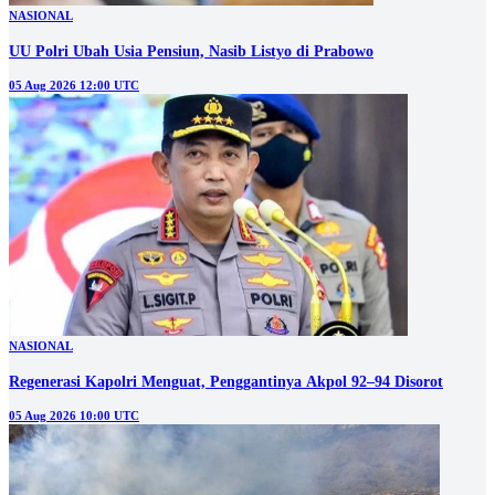
NASIONAL
UU Polri Ubah Usia Pensiun, Nasib Listyo di Prabowo
05 Aug 2026 12:00 UTC
NASIONAL
Regenerasi Kapolri Menguat, Penggantinya Akpol 92–94 Disorot
05 Aug 2026 10:00 UTC