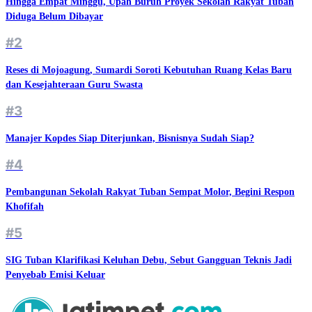
Hingga Empat Minggu, Upah Buruh Proyek Sekolah Rakyat Tuban
Diduga Belum Dibayar
#2
Reses di Mojoagung, Sumardi Soroti Kebutuhan Ruang Kelas Baru
dan Kesejahteraan Guru Swasta
#3
Manajer Kopdes Siap Diterjunkan, Bisnisnya Sudah Siap?
#4
Pembangunan Sekolah Rakyat Tuban Sempat Molor, Begini Respon
Khofifah
#5
SIG Tuban Klarifikasi Keluhan Debu, Sebut Gangguan Teknis Jadi
Penyebab Emisi Keluar