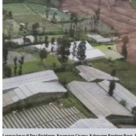
Longsor besar di Desa Pasirlangu, Kecamatan Cisarua, Kabupaten Bandung Barat, J