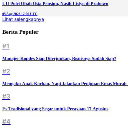
UU Polri Ubah Usia Pensiun, Nasib Listyo di Prabowo
05 Aug 2026 12:00 UTC
Lihat selengkapnya
Berita Populer
#1
Manajer Kopdes Siap Diterjunkan, Bisnisnya Sudah Siap?
#2
Mengaku Anak Korban, Napi Jalankan Penipuan Emas Murah d
#3
Es Tradisional yang Segar untuk Perayaan 17 Agustus
#4