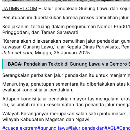
JATIMNET.COM
– Jalur pendakian Gunung Lawu dari seju
Penutupan ini diberlakukan karena proses pemulihan jal
Kebijakan ini tertuang dalam pengumuman Nomor P/500.1
Pringgodani, dan Taman Saraswati.
“Karena akan dilaksanakan pemulihan jalur pendakian guna
kawasan Gunung Lawu,” ujar Kepala Dinas Pariwisata, Pem
Jatimnet.com
, Minggu, 25 Januari 2025.
BACA:
Pendakian Tektok di Gunung Lawu via Cemoro S
Serangkaian perbaikan jalur pendakian itu untuk menjami
Menurutnya, penutupan sementara itu diberlakukan atas k
evaluasi kondisi jalur pendakian.
Adapun kondisi jalur pendakian mayoritas mengalami erosi 
itu, sejumlah rambu keselamatan dan penanda jalur menga
Wilayah Karanganyar merupakan salah satu pintu masuk j
wilayah Kabupaten Magetan dan Ngawi.
#cuaca ekstrem
#gunung lawu
#jalur pendakian
#AGL
#Cand