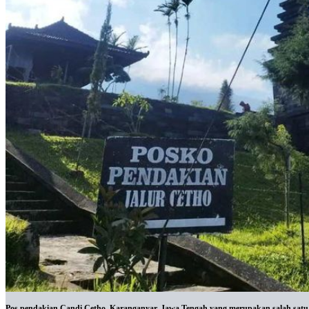
Pos pendakian Candi Cetho, Karanganyar, Jawa Tengah yang merupakan salah satu