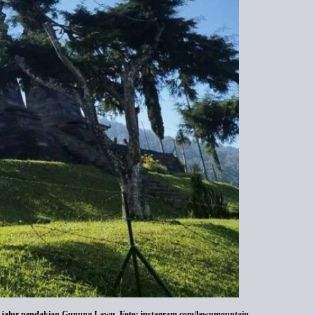
 jalur pendakian Gunung Lawu. Foto: instagram.com/lawumountain