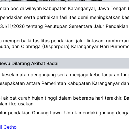
mlah pos di wilayah Kabupaten Karanganyar, Jawa Tengah b
ur pendakian serta perbaikan fasilitas demi meningkatkan
3.1/11/2026 tentang Penutupan Sementara Jalur Pendakia
 memperbaiki fasilitas pendakian, jalur lintasan, rambu-r
uda, dan Olahraga (Disparpora) Karanganyar Hari Purnomo 
ewu Dilarang Akibat Badai
n keselamatan pengunjung serta menjaga keberlanjutan fun
esepakatan antara Pemerintah Kabupaten Karanganyar dan P
akibat curah hujan tinggi dalam beberapa hari terakhir. Bah
lami kerusakan.
alur pendakian Gunung Lawu. Untuk mendaki gunung dengan
i Cetho