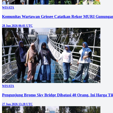
WISATA
Komunitas Wartawan Grissee Catatkan Rekor MURI Gunungan
28 Jun 2026 06:01 UTC
WISATA
Pengunjung Bromo Sky Bridge Dibatasi 40 Orang, Ini Harga Ti
27 Jun 2026 13:28 UTC