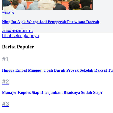
WISATA
Ning Ita Ajak Warga Jadi Penggerak Pariwisata Daerah
26 Jun 2026 01:30 UTC
Lihat selengkapnya
Berita Populer
#1
Hingga Empat Minggu, Upah Buruh Proyek Sekolah Rakyat Tu
#2
Manajer Kopdes Siap Diterjunkan, Bisnisnya Sudah Siap?
#3