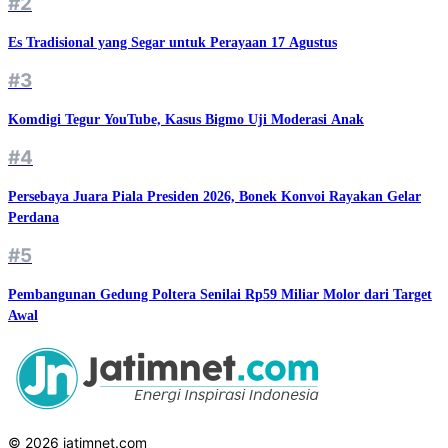
#2
Es Tradisional yang Segar untuk Perayaan 17 Agustus
#3
Komdigi Tegur YouTube, Kasus Bigmo Uji Moderasi Anak
#4
Persebaya Juara Piala Presiden 2026, Bonek Konvoi Rayakan Gelar
Perdana
#5
Pembangunan Gedung Poltera Senilai Rp59 Miliar Molor dari Target
Awal
© 2026 jatimnet.com