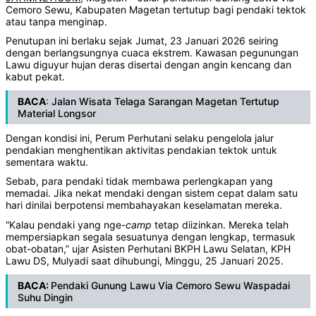
Cemoro Sewu, Kabupaten Magetan tertutup bagi pendaki tektok
atau tanpa menginap.
Penutupan ini berlaku sejak Jumat, 23 Januari 2026 seiring
dengan berlangsungnya cuaca ekstrem. Kawasan pegunungan
Lawu diguyur hujan deras disertai dengan angin kencang dan
kabut pekat.
BACA
:
Jalan Wisata Telaga Sarangan Magetan Tertutup
Material Longsor
Dengan kondisi ini, Perum Perhutani selaku pengelola jalur
pendakian menghentikan aktivitas pendakian tektok untuk
sementara waktu.
Sebab, para pendaki tidak membawa perlengkapan yang
memadai. Jika nekat mendaki dengan sistem cepat dalam satu
hari dinilai berpotensi membahayakan keselamatan mereka.
“Kalau pendaki yang nge-
camp
tetap diizinkan. Mereka telah
mempersiapkan segala sesuatunya dengan lengkap, termasuk
obat-obatan,” ujar Asisten Perhutani BKPH Lawu Selatan, KPH
Lawu DS, Mulyadi saat dihubungi, Minggu, 25 Januari 2025.
BACA:
Pendaki Gunung Lawu Via Cemoro Sewu Waspadai
Suhu Dingin