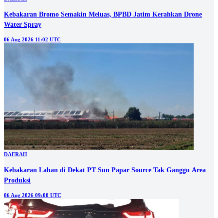
Kebakaran Bromo Semakin Meluas, BPBD Jatim Kerahkan Drone
Water Spray
06 Aug 2026 11:02 UTC
DAERAH
Kebakaran Lahan di Dekat PT Sun Papar Source Tak Ganggu Area
Produksi
06 Aug 2026 09:00 UTC