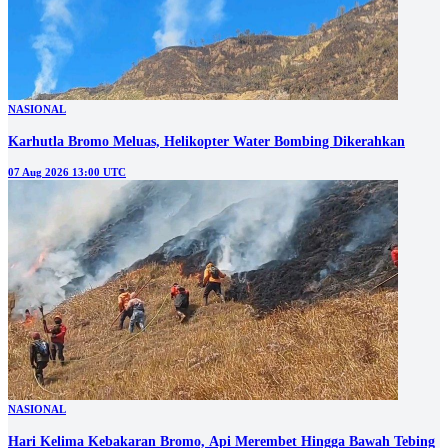
NASIONAL
Karhutla Bromo Meluas, Helikopter Water Bombing Dikerahkan
07 Aug 2026 13:00 UTC
NASIONAL
Hari Kelima Kebakaran Bromo, Api Merembet Hingga Bawah Tebing