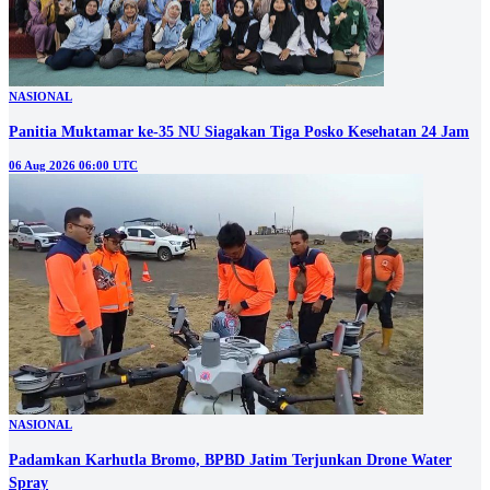
NASIONAL
Panitia Muktamar ke-35 NU Siagakan Tiga Posko Kesehatan 24 Jam
06 Aug 2026 06:00 UTC
NASIONAL
Padamkan Karhutla Bromo, BPBD Jatim Terjunkan Drone Water
Spray