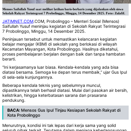
Mensos Saifullah Yusuf saat melihat latihan baris-berbaris yang dijalankan oleh siswa
Sekolah Rakyat Terintegrasi 7 Probolinggo, Minggu, 14 Desember 2025. Foto: Zulafif.
JATIMNET.COM
.COM, Probolinggo – Menteri Sosial (Mensos)
Saifullah Yusuf meninjau kegiatan di Sekolah Rakyat Terintegrasi
7 Probolinggo, Minggu, 14 Desember 2025.
Peninjauan tersebut untuk memastikan kelancaran kegiatan
belajar mengajar (KBM) di sekolah yang berlokasi di wilayah
Kecamatan Mayangan, Kota Probolinggo. Hasilnya diketahui,
proses pembelajaran berjalan dengan baik dan tanpa hambatan
berarti.
“Ini kerjasamanya luar biasa. Kendala-kendala yang ada bisa
diatasi bersama. Semoga ke depan terus membaik,” ujar Gus Ipul
di sela-sela kunjungannya.
Beberapa kendala teknis yang sebelumnya muncul,
dipastikannya telah berhasil diatasi. Mulai dari pasokan air bersih,
kelistrikan, hingga keterbatasan sarana dan prasarana
pendukung.
BACA:
Mensos Gus Ipul Tinjau Kesiapan Sekolah Rakyat di
Kota Probolinggo
Menurutnya, kondisi ini tak lepas dari kerja sama yang solid
seluruh pihak terkait. Terutama dalam menjaga keberlangsungan