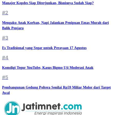
Manajer Kopdes Siap Diterjunkan, Bisnisnya Sudah Siap?
#2
Mengaku Anak Korban, Napi Jalankan Penipuan Emas Murah dari
Balik Penjara
#3
Es Tradisional yang Segar untuk Perayaan 17 Agustus
#4
Komdigi Tegur YouTube, Kasus Bigmo Uji Moderasi Anak
#5
Pembangunan Gedung Poltera Senilai Rp59 Miliar Molor dari Target
Awal