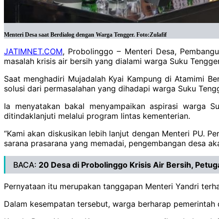
Menteri Desa saat Berdialog dengan Warga Tengger. Foto:Zulafif
JATIMNET.COM
, Probolinggo – Menteri Desa, Pembangu
masalah krisis air bersih yang dialami warga Suku Tengg
Saat menghadiri Mujadalah Kyai Kampung di Atamimi B
solusi dari permasalahan yang dihadapi warga Suku Tengg
Ia menyatakan bakal menyampaikan aspirasi warga S
ditindaklanjuti melalui program lintas kementerian.
‎“Kami akan diskusikan lebih lanjut dengan Menteri PU. P
sarana prasarana yang memadai, pengembangan desa akan s
BACA:
20 Desa di Probolinggo Krisis Air Bersih, Pet
Pernyataan itu merupakan tanggapan Menteri Yandri ter
‎Dalam kesempatan tersebut, warga berharap pemerintah 