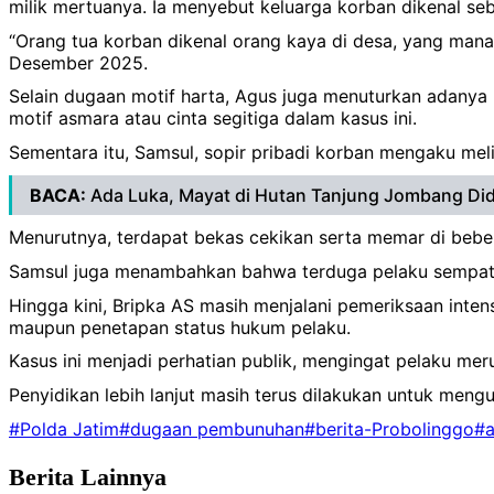
milik mertuanya. Ia menyebut keluarga korban dikenal seb
‎“Orang tua korban dikenal orang kaya di desa, yang mana
Desember 2025.
‎Selain dugaan motif harta, Agus juga menuturkan adanya
motif asmara atau cinta segitiga dalam kasus ini.
‎Sementara itu, Samsul, sopir pribadi korban mengaku me
BACA:
Ada Luka, Mayat di Hutan Tanjung Jombang D
Menurutnya, terdapat bekas cekikan serta memar di beber
Samsul juga menambahkan bahwa terduga pelaku sempat m
‎Hingga kini, Bripka AS masih menjalani pemeriksaan inte
maupun penetapan status hukum pelaku.
‎Kasus ini menjadi perhatian publik, mengingat pelaku me
‎Penyidikan lebih lanjut masih terus dilakukan untuk meng
#Polda Jatim
#dugaan pembunuhan
#berita-Probolinggo
#a
Berita Lainnya