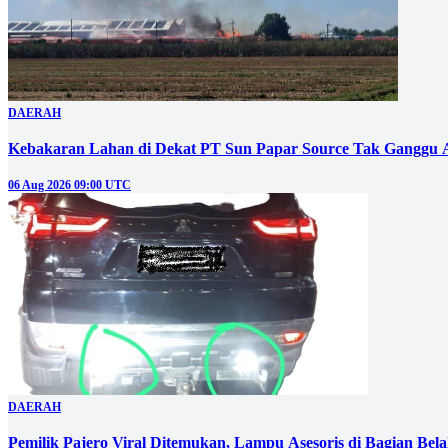
DAERAH
Kebakaran Lahan di Dekat PT Sun Papar Source Tak Ganggu 
06 Aug 2026 09:00 UTC
DAERAH
Pemilik Pajero Viral Ditemukan, Lampu Asesoris di Bagian Bel