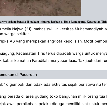
rnya sedang berada di makam keluarga korban di Desa Ranuagung, Kecamatan Tiris, 
h Amelia Najwa (21), mahasiswi Universitas Muhammadiyah 
n warga sekitar.
 Bripka AS yang merupakan anggota kepolisian. Motif pembu
Ranuagung, Kecamatan Tiris terus dipadati warga untuk me
k kabar kematian Faradilah menyebar luas. Tak jauh dari 
temukan di Pasuruan
b” digembok dan tidak ada aktivitas sejak peristiwa itu te
ang berada di area gudang toko bangunan milik orang tua 
ak awal pernikahan, pelaku diduga memiliki niat untuk me