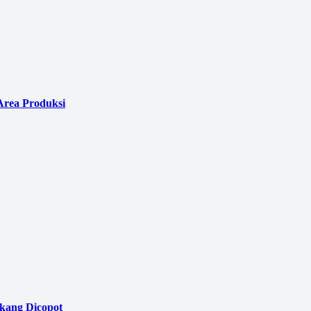
Area Produksi
akang Dicopot