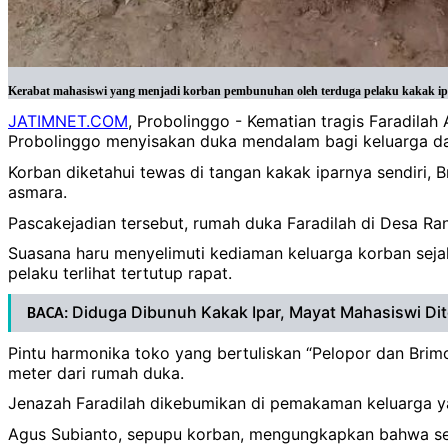
‎Kerabat mahasiswi yang menjadi korban pembunuhan oleh terduga pelaku kakak ipa
JATIMNET.COM
, Probolinggo - Kematian tragis Faradila
Probolinggo menyisakan duka mendalam bagi keluarga da
‎Korban diketahui tewas di tangan kakak iparnya sendiri,
asmara.
‎Pascakejadian tersebut, rumah duka Faradilah di Desa 
‎Suasana haru menyelimuti kediaman keluarga korban seja
pelaku terlihat tertutup rapat.
Diduga Dibunuh Kakak Ipar, Mayat Mahasiswi Di
BACA:
‎Pintu harmonika toko yang bertuliskan “Pelopor dan Brimo
meter dari rumah duka.
‎Jenazah Faradilah dikebumikan di pemakaman keluarga y
‎Agus Subianto, sepupu korban, mengungkapkan bahwa sej