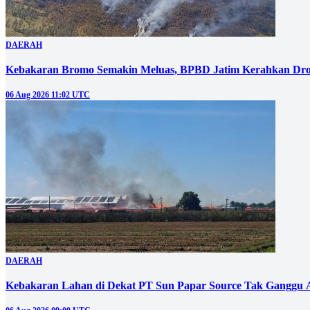
DAERAH
Kebakaran Bromo Semakin Meluas, BPBD Jatim Kerahkan Dro
06 Aug 2026 11:02 UTC
DAERAH
Kebakaran Lahan di Dekat PT Sun Papar Source Tak Ganggu 