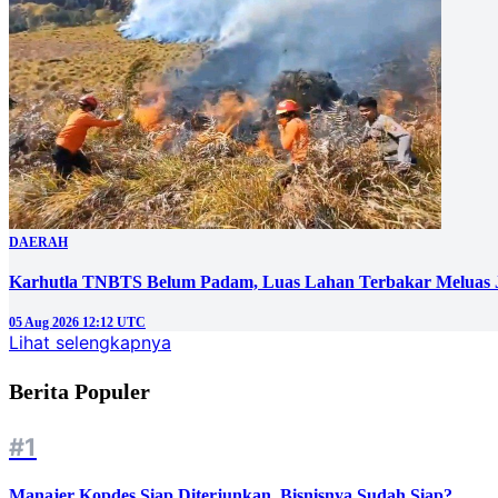
DAERAH
Karhutla TNBTS Belum Padam, Luas Lahan Terbakar Meluas J
05 Aug 2026 12:12 UTC
Lihat selengkapnya
Berita Populer
#1
Manajer Kopdes Siap Diterjunkan, Bisnisnya Sudah Siap?