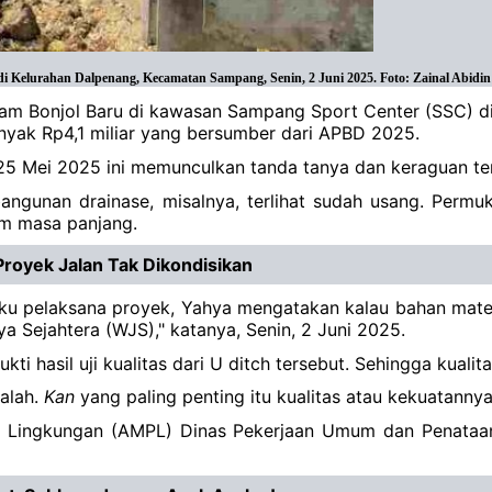
i Kelurahan Dalpenang, Kecamatan Sampang, Senin, 2 Juni 2025. Foto: Zainal Abidin
Imam Bonjol Baru di kawasan Sampang Sport Center (SSC) 
anyak Rp4,1 miliar yang bersumber dari APBD 2025.
25 Mei 2025 ini memunculkan tanda tanya dan keraguan ten
angunan drainase, misalnya, terlihat sudah usang. Permu
am masa panjang.
royek Jalan Tak Dikondisikan
ku pelaksana proyek, Yahya mengatakan kalau bahan materia
ya Sejahtera (WJS)," katanya, Senin, 2 Juni 2025.
i hasil uji kualitas dari U ditch tersebut. Sehingga kualit
salah.
Kan
yang paling penting itu kualitas atau kekuatannya
an Lingkungan (AMPL) Dinas Pekerjaan Umum dan Penataa