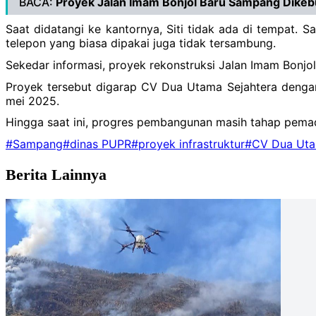
BACA:
Proyek Jalan Imam Bonjol Baru Sampang Dikebu
Saat didatangi ke kantornya, Siti tidak ada di tempat.
telepon yang biasa dipakai juga tidak tersambung.
Sekedar informasi, proyek rekonstruksi Jalan Imam Bonjol
Proyek tersebut digarap CV Dua Utama Sejahtera dengan 
mei 2025.
Hingga saat ini, progres pembangunan masih tahap pema
#Sampang
#dinas PUPR
#proyek infrastruktur
#CV Dua Uta
Berita Lainnya