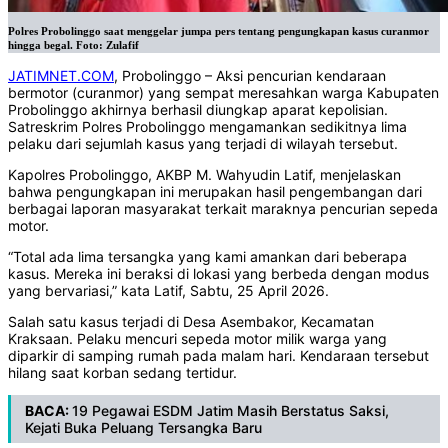
‎Polres Probolinggo saat menggelar jumpa pers tentang pengungkapan kasus curanmor
hingga begal. Foto: Zulafif
JATIMNET.COM
, Probolinggo – Aksi pencurian kendaraan
bermotor (curanmor) yang sempat meresahkan warga Kabupaten
Probolinggo akhirnya berhasil diungkap aparat kepolisian.
Satreskrim Polres Probolinggo mengamankan sedikitnya lima
pelaku dari sejumlah kasus yang terjadi di wilayah tersebut.
Kapolres Probolinggo, AKBP M. Wahyudin Latif, menjelaskan
bahwa pengungkapan ini merupakan hasil pengembangan dari
berbagai laporan masyarakat terkait maraknya pencurian sepeda
motor.
“Total ada lima tersangka yang kami amankan dari beberapa
kasus. Mereka ini beraksi di lokasi yang berbeda dengan modus
yang bervariasi,” kata Latif, Sabtu, 25 April 2026.
Salah satu kasus terjadi di Desa Asembakor, Kecamatan
Kraksaan. Pelaku mencuri sepeda motor milik warga yang
diparkir di samping rumah pada malam hari. Kendaraan tersebut
hilang saat korban sedang tertidur.
BACA:
19 Pegawai ESDM Jatim Masih Berstatus Saksi,
Kejati Buka Peluang Tersangka Baru