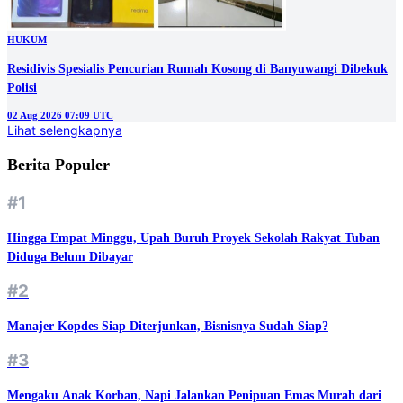
HUKUM
Residivis Spesialis Pencurian Rumah Kosong di Banyuwangi Dibekuk
Polisi
02 Aug 2026 07:09 UTC
Lihat selengkapnya
Berita Populer
#1
Hingga Empat Minggu, Upah Buruh Proyek Sekolah Rakyat Tuban
Diduga Belum Dibayar
#2
Manajer Kopdes Siap Diterjunkan, Bisnisnya Sudah Siap?
#3
Mengaku Anak Korban, Napi Jalankan Penipuan Emas Murah dari