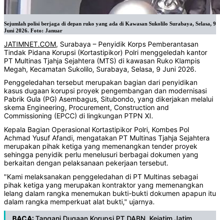
Sejumlah polisi berjaga di depan ruko yang ada di Kawasan Sukolilo Surabaya, Selasa, 9
Juni 2026. Foto: Januar
JATIMNET.COM
, Surabaya – Penyidik Korps Pemberantasan
Tindak Pidana Korupsi (Kortastipikor) Polri menggeledah kantor
PT Multinas Tjahja Sejahtera (MTS) di kawasan Ruko Klampis
Megah, Kecamatan Sukolilo, Surabaya, Selasa, 9 Juni 2026.
Penggeledahan tersebut merupakan bagian dari penyidikan
kasus dugaan korupsi proyek pengembangan dan modernisasi
Pabrik Gula (PG) Asembagus, Situbondo, yang dikerjakan melalui
skema Engineering, Procurement, Construction and
Commissioning (EPCC) di lingkungan PTPN XI.
Kepala Bagian Operasional Kortastipikor Polri, Kombes Pol
Achmad Yusuf Afandi, mengatakan PT Multinas Tjahja Sejahtera
merupakan pihak ketiga yang memenangkan tender proyek
sehingga penyidik perlu menelusuri berbagai dokumen yang
berkaitan dengan pelaksanaan pekerjaan tersebut.
"Kami melaksanakan penggeledahan di PT Multinas sebagai
pihak ketiga yang merupakan kontraktor yang memenangkan
lelang dalam rangka menemukan bukti-bukti dokumen apapun itu
dalam rangka memperkuat alat bukti," ujarnya.
BACA:
Tangani Dugaan Korupsi PT DABN, Kejatim Jatim