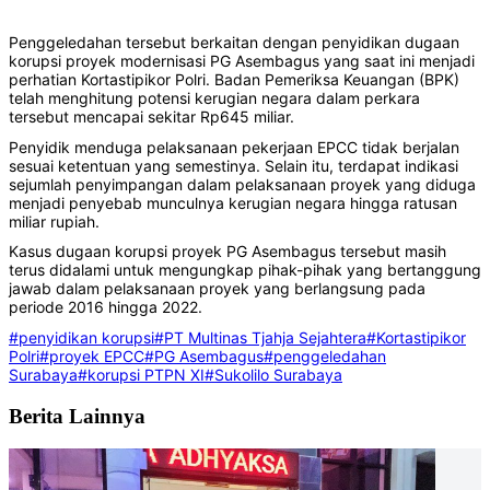
Penggeledahan tersebut berkaitan dengan penyidikan dugaan
korupsi proyek modernisasi PG Asembagus yang saat ini menjadi
perhatian Kortastipikor Polri. Badan Pemeriksa Keuangan (BPK)
telah menghitung potensi kerugian negara dalam perkara
tersebut mencapai sekitar Rp645 miliar.
Penyidik menduga pelaksanaan pekerjaan EPCC tidak berjalan
sesuai ketentuan yang semestinya. Selain itu, terdapat indikasi
sejumlah penyimpangan dalam pelaksanaan proyek yang diduga
menjadi penyebab munculnya kerugian negara hingga ratusan
miliar rupiah.
Kasus dugaan korupsi proyek PG Asembagus tersebut masih
terus didalami untuk mengungkap pihak-pihak yang bertanggung
jawab dalam pelaksanaan proyek yang berlangsung pada
periode 2016 hingga 2022.
#penyidikan korupsi
#PT Multinas Tjahja Sejahtera
#Kortastipikor
Polri
#proyek EPCC
#PG Asembagus
#penggeledahan
Surabaya
#korupsi PTPN XI
#Sukolilo Surabaya
Berita Lainnya