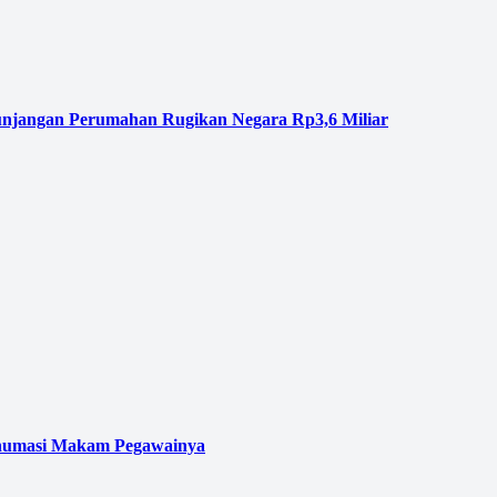
njangan Perumahan Rugikan Negara Rp3,6 Miliar
kshumasi Makam Pegawainya