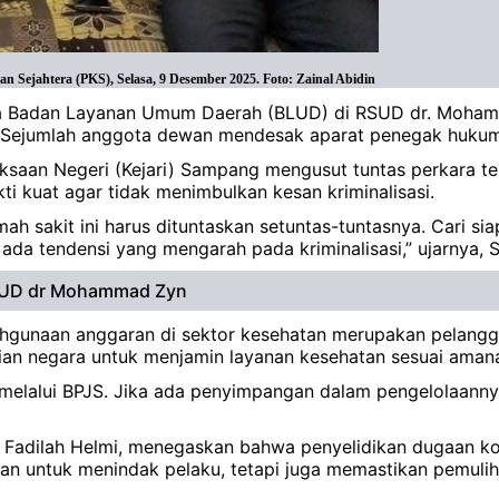
 Sejahtera (PKS), Selasa, 9 Desember 2025. Foto: Zainal Abidin
 Badan Layanan Umum Daerah (BLUD) di RSUD dr. Moham
 Sejumlah anggota dewan mendesak aparat penegak hukum 
saan Negeri (Kejari) Sampang mengusut tuntas perkara t
ti kuat agar tidak menimbulkan kesan kriminalisasi.
ah sakit ini harus dituntaskan setuntas-tuntasnya. Cari 
 ada tendensi yang mengarah pada kriminalisasi,” ujarnya,
RSUD dr Mohammad Zyn
nyalahgunaan anggaran di sektor kesehatan merupakan pelan
an negara untuk menjamin layanan kesehatan sesuai aman
melalui BPJS. Jika ada penyimpangan dalam pengelolaanny
g, Fadilah Helmi, menegaskan bahwa penyelidikan dugaan k
an untuk menindak pelaku, tetapi juga memastikan pemuli