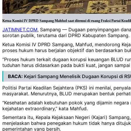
Ketua Komisi IV DPRD Sampang Mahfud saat ditemui di ruang Fraksi Partai Keadilan
JATIMNET.COM
, Sampang — Dugaan penyimpangan dana
sorotan publik, terutama dari DPRD Kabupaten Sampang.
Ketua Komisi IV DPRD Sampang, Mahfud, mendorong Kejak
proses hukum harus berjalan objektif dan berdasarkan buk
“Proses hukum terkait dugaan korupsi keuangan BLUD rum
tuduhan harus didasarkan pada bukti kuat, jangan sampai
BACA:
Kejari Sampang Menelisik Dugaan Korupsi di 
Politisi Partai Keadilan Sejahtera (PKS) ini menilai, pe
masyarakat. Menurutnya, BLUD merupakan bentuk perhati
“Kesehatan adalah kebutuhan pokok yang dijamin negara 
kejahatan extraordinary,” kata Mahfud.
Sementara itu, Kepala Kejaksaan Negeri (Kajari) Sampan
menjelaskan bahwa penegakan hukum tidak hanya ditujuk
pemerintahan yang bersih.