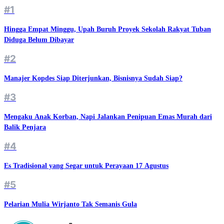
#1
Hingga Empat Minggu, Upah Buruh Proyek Sekolah Rakyat Tuban
Diduga Belum Dibayar
#2
Manajer Kopdes Siap Diterjunkan, Bisnisnya Sudah Siap?
#3
Mengaku Anak Korban, Napi Jalankan Penipuan Emas Murah dari
Balik Penjara
#4
Es Tradisional yang Segar untuk Perayaan 17 Agustus
#5
Pelarian Mulia Wirjanto Tak Semanis Gula