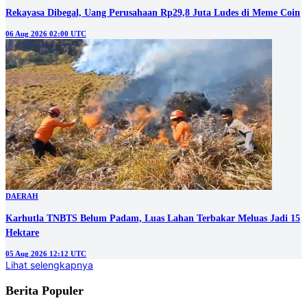
Rekayasa Dibegal, Uang Perusahaan Rp29,8 Juta Ludes di Meme Coin
06 Aug 2026 02:00 UTC
DAERAH
Karhutla TNBTS Belum Padam, Luas Lahan Terbakar Meluas Jadi 15
Hektare
05 Aug 2026 12:12 UTC
Lihat selengkapnya
Berita Populer