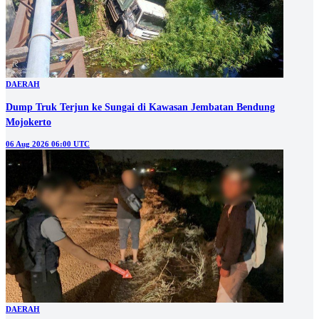
DAERAH
Dump Truk Terjun ke Sungai di Kawasan Jembatan Bendung
Mojokerto
06 Aug 2026 06:00 UTC
DAERAH