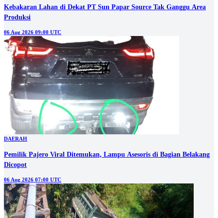
Kebakaran Lahan di Dekat PT Sun Papar Source Tak Ganggu Area
Produksi
06 Aug 2026 09:00 UTC
DAERAH
Pemilik Pajero Viral Ditemukan, Lampu Asesoris di Bagian Belakang
Dicopot
06 Aug 2026 07:00 UTC