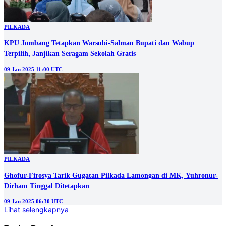
PILKADA
KPU Jombang Tetapkan Warsubi-Salman Bupati dan Wabup
Terpilih, Janjikan Seragam Sekolah Gratis
09 Jan 2025 11:00 UTC
PILKADA
Ghofur-Firosya Tarik Gugatan Pilkada Lamongan di MK, Yuhronur-
Dirham Tinggal Ditetapkan
09 Jan 2025 06:30 UTC
Lihat selengkapnya