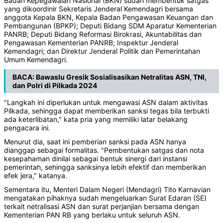
Badan Kepegawaian Nasional (BKN) sudah membentuk satgas
yang dikoordinir Sekretaris Jenderal Kemendagri bersama
anggota Kepala BKN, Kepala Badan Pengawasan Keuangan dan
Pembangunan (BPKP); Deputi Bidang SDM Aparatur Kementerian
PANRB; Deputi Bidang Reformasi Birokrasi, Akuntabilitas dan
Pengawasan Kementerian PANRB; Inspektur Jenderal
Kemendagri; dan Direktur Jenderal Politik dan Pemerintahan
Umum Kemendagri.
BACA:
Bawaslu Gresik Sosialisasikan Netralitas ASN, TNI,
dan Polri di Pilkada 2024
"Langkah ini diperlukan untuk mengawasi ASN dalam aktivitas
Pilkada, sehingga dapat memberikan sanksi tegas bila terbukti
ada keterlibatan," kata pria yang memiliki latar belakang
pengacara ini.
Menurut dia, saat ini pemberian sanksi pada ASN hanya
dianggap sebagai formalitas. "Pembentukan satgas dan nota
kesepahaman dinilai sebagai bentuk sinergi dari instansi
pemerintah, sehingga sanksinya lebih efektif dan memberikan
efek jera," katanya.
Sementara itu, Menteri Dalam Negeri (Mendagri) Tito Karnavian
mengatakan pihaknya sudah mengeluarkan Surat Edaran (SE)
terkait netralisasi ASN dan surat perjanjian bersama dengan
Kementerian PAN RB yang berlaku untuk seluruh ASN.