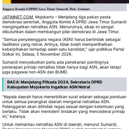
Anggota Komisi A DPRD Jawa Timur Sumardi. Dok: Jatimnet
JATIMNET.COM
, Mojokerto – Menjelang tiga pekan pesta
demokrasi serentak, Anggota Komisi A DPRD Jawa Timur Sumardi
mengingatkan netralitas ASN. Menurutnya, sikap ini sangat
dibutuhkan dalam membangun pilar demokrasi di Jawa Timur.
"Semua penyelenggara negara (ASN) harus bertindak sebagai
fasilitator yang netral. Artinya, tidak boleh memperlihatkan
keberpihakan terhadap salah satu kandidat," ujar politikus Partai
Golkar ini, Selasa, 5 November 2024.
Sumardi menyebutkan perlu ada penekanan pentingnya
penerapan prinsip netralitas tidak hanya bagi ASN, akan tetapi
juga pegawai non-ASN dan BUMD.
BACA:
Menjelang Pilkada 2024, Sekretaris DPRD
Kabupaten Mojokerto Ingatkan ASN Netral
"Kepala daerah harus menerbitkan surat edaran sebagai panduan
untuk semua perangkat daerah mengenai netralitas ASN.
Pelanggaran akan ditindak tegas sesuai dengan ketentuan yang
berlaku. Tidak akan mentolerir tindakan yang mencederai prinsip
ini,” katanya.
Untuk memantau netralitas ASN di daerah, menurut Sumardi,