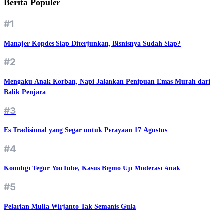
Berita Populer
#1
Manajer Kopdes Siap Diterjunkan, Bisnisnya Sudah Siap?
#2
Mengaku Anak Korban, Napi Jalankan Penipuan Emas Murah dari
Balik Penjara
#3
Es Tradisional yang Segar untuk Perayaan 17 Agustus
#4
Komdigi Tegur YouTube, Kasus Bigmo Uji Moderasi Anak
#5
Pelarian Mulia Wirjanto Tak Semanis Gula