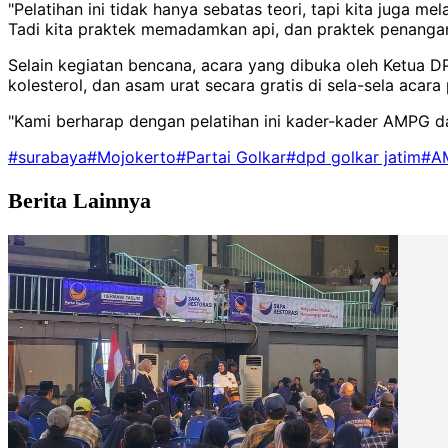
"Pelatihan ini tidak hanya sebatas teori, tapi kita juga 
Tadi kita praktek memadamkan api, dan praktek penangan
Selain kegiatan bencana, acara yang dibuka oleh Ketua D
kolesterol, dan asam urat secara gratis di sela-sela acara 
"Kami berharap dengan pelatihan ini kader-kader AMPG d
#surabaya
#Mojokerto
#Partai Golkar
#dpd golkar jatim
#A
Berita Lainnya