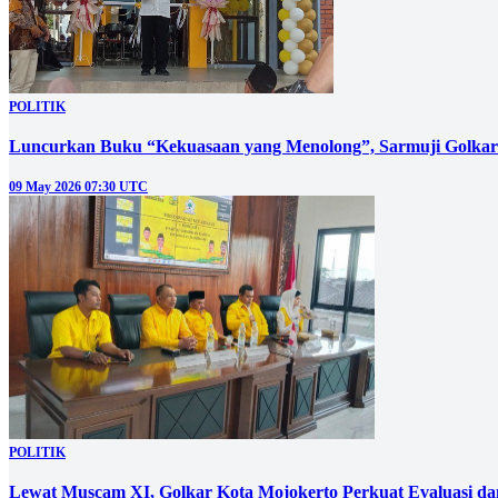
POLITIK
Luncurkan Buku “Kekuasaan yang Menolong”, Sarmuji Golk
09 May 2026 07:30 UTC
POLITIK
Lewat Muscam XI, Golkar Kota Mojokerto Perkuat Evaluasi dan