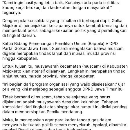
“Kami ingin hasil yang lebih baik. Kuncinya ada pada soliditas
kader, kerja terukur, dan kedekatan dengan masyarakat,”
tegasnya.
Dengan pola konsolidasi yang simultan di berbagai dapil, Golkar
Mojokerto menunjukkan kesiapannya untuk kembali bersaing dan
memperkuat posisi sebagai kekuatan politik yang diperhitungkan
di tingkat daerah.
Ketua Bidang Pemenangan Pemilihan Umum (Bappilu) V DPD
Partai Golkar Jawa Timur, Sumardi mengatakan bahwa muscam
digelar merupakan tindak lanjut dari munas, musda provinsi
hingga kabupaten.
Untuk tujuan itu, musyawarah kecamatan (muscam) di Kabupaten
Mojokerto kian intensif dijalankan. Langkah ini merupakan tindak
lanjut munas, musda provinsi, hingga kabupaten.
“Ini bagian dari program organisasi yang wajib diselesaikan,” ujar
pria yang kini menjabag sebagai anggota DPRD Jawa Timur itu.
Tidak berhenti di muscam, tahap selanjutnya yang harus
dijalankan adalah musyawarah desa dan kelurahan. Tahapan
konsolidasi dari tingkat atas hingga akar rumput ini dinilai penting
dalam mempersiapkan Pemilu mendatang.
Maka, ia menegaskan agar para kader tancap gas dalam
menyusun kekuatan politik secara menyeluruh. Apalagi, dinamika
regulasi Pemilu dinamis dan terus berkembang.