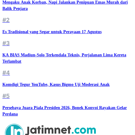
Mengaku Anak Korban, Napi Jalankan Penipuan Emas Murah dari
Balik Penjara
#2
Es Tradisional yang Segar untuk Perayaan 17 Agustus
#3
KA BIAS Madiun-Solo Terkendala Teknis, Perjalanan Lima Kereta
Terlambat
#4
Komdigi Tegur YouTube, Kasus Bigmo Uji Moderasi Anak
#5
Persebaya Juara Piala Presiden 2026, Bonek Konvoi Rayakan Gelar
Perdana