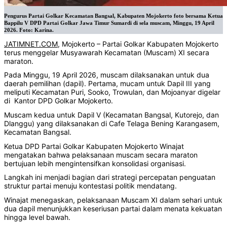
Pengurus Partai Golkar Kecamatan Bangsal, Kabupaten Mojokerto foto bersama Ketua
Bappilu V DPD Partai Golkar Jawa Timur Sumardi di sela muscam, Minggu, 19 April
2026. Foto: Karina.
JATIMNET.COM
, Mojokerto – Partai Golkar Kabupaten Mojokerto
terus menggelar Musyawarah Kecamatan (Muscam) XI secara
maraton.
Pada Minggu, 19 April 2026, muscam dilaksanakan untuk dua
daerah pemilihan (dapil). Pertama, mucam untuk Dapil III yang
meliputi Kecamatan Puri, Sooko, Trowulan, dan Mojoanyar digelar
di Kantor DPD Golkar Mojokerto.
Muscam kedua untuk Dapil V (Kecamatan Bangsal, Kutorejo, dan
Dlanggu) yang dilaksanakan di Cafe Telaga Bening Karangasem,
Kecamatan Bangsal.
Ketua DPD Partai Golkar Kabupaten Mojokerto Winajat
mengatakan bahwa pelaksanaan muscam secara maraton
bertujuan lebih mengintensifkan konsolidasi organisasi.
Langkah ini menjadi bagian dari strategi percepatan penguatan
struktur partai menuju kontestasi politik mendatang.
Winajat menegaskan, pelaksanaan Muscam XI dalam sehari untuk
dua dapil menunjukkan keseriusan partai dalam menata kekuatan
hingga level bawah.