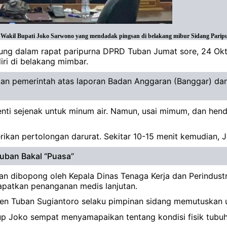
kil Bupati Joko Sarwono yang mendadak pingsan di belakang mibur Sidang Paripur
ung dalam rapat paripurna DPRD Tuban Jumat sore, 24 Okt
ri di belakang mimbar.
awaban pemerintah atas laporan Badan Anggaran (Banggar) 
nti sejenak untuk minum air. Namun, usai mimum, dan hen
ikan pertolongan darurat. Sekitar 10-15 menit kemudian, 
ban Bakal “Puasa”
n dibopong oleh Kepala Dinas Tenaga Kerja dan Perindust
apatkan penanganan medis lanjutan.
ten Tuban Sugiantoro selaku pimpinan sidang memutuskan u
p Joko sempat menyamapaikan tentang kondisi fisik tubuhn