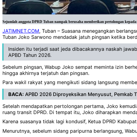
Sejumlah anggota DPRD Tuban nampak berusaha memberikan pertolongan kepada Wa
JATIMNET.COM
, Tuban – Suasana menegangkan berlangs
Tuban Joko Sarwono mendadak jatuh pingsan ketika berdi
Insiden itu terjadi saat jeda dibacakannya naskah j
APBD Tahun 2026.
Sebelum pingsan, Wabup Joko sempat meminta izin berhe
hingga akhirnya terjatuh dan pingsan.
Para wakil rakyat yang mengikuti sidang langsung member
BACA:
APBD 2026 Diproyeksikan Menyusut, Pemkab Tu
Setelah mendapatkan pertolongan pertama, Joko kemudia
ruang transit DPRD. Di tempat itu, Joko diharapkan mend
Karena suasanya tidak lagi kondusif, Ketua DPRD Kabupa
Menurutnya, sebelum sidang paripurna berlangsung, Wabu