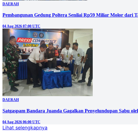
DAERAH
Pembangunan Gedung Poltera Senilai Rp59 Miliar Molor dari T
04 Aug 2026 07:00 UTC
DAERAH
Satgaspam Bandara Juanda Gagalkan Penyelundupan Sabu ole
04 Aug 2026 06:00 UTC
Lihat selengkapnya