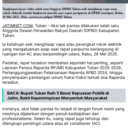
Tangkapan layar video salah satu Anggota DPRD Tuban asik menghisap vape atau
rokok elektrik (tanda lingkaran merah) saat rapat paripurna di DPRD setempat, Rabu,
28 Mei 2025. Dok. wartawan peliput DPRD Tuban
JATIMNET.COM
, Tuban – Aksi tak pantas dilakukan salah satu
Anggota Dewan Perwakilan Rakyat Daerah (DPRD) Kabupaten
Tuban.
Ia ketahuan asik menghisap vape atau perangkat rokok elektrik
yang mengeluarkan asap saat rapat paripurna berlangsung di
ruangan ber-AC atau berpendingin udara, Rabu, 28 Mei 2025.
Padahal, rapat tersebut membahas sejumlah hal penting, seperti
Laporan Pansus Raperda RPJMD Kabupaten Tuban 2025-2029,
Pertanggungjawaban Pelaksanaan Raperda APBD 2024, hingga
penyampaian pandangan umum fraksi-fraksi terkait dua Raperda
tersebut.
BACA:
Bupati Tuban Raih 5 Besar Kepuasan Publik di
Jatim, Bukti Kepemimpinan Menyentuh Masyarakat
Ironisnya, aksi tidak pantas itu terjadi di tengah forum resmi yang
mestinya dijalankan dengan penuh kedisiplinan dan
profesionalisme. Selain itu, ruang rapat juga tertutup dan
dilengkapi pendingin udara atau air conditioner (AC).