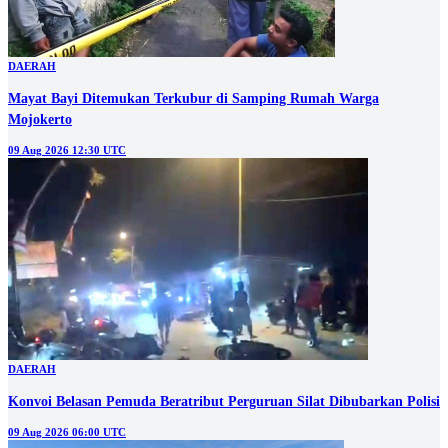
DAERAH
Mayat Bayi Ditemukan Terkubur di Samping Rumah Warga
Mojokerto
09 Aug 2026 12:30 UTC
DAERAH
Konvoi Belasan Pemuda Beratribut Perguruan Silat Dibubarkan Polisi
09 Aug 2026 06:00 UTC