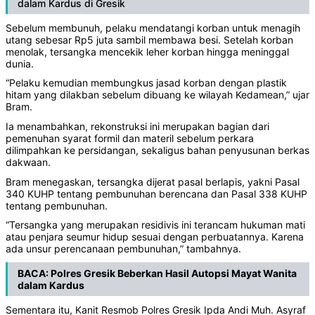
dalam Kardus di Gresik
Sebelum membunuh, pelaku mendatangi korban untuk menagih
utang sebesar Rp5 juta sambil membawa besi. Setelah korban
menolak, tersangka mencekik leher korban hingga meninggal
dunia.
“Pelaku kemudian membungkus jasad korban dengan plastik
hitam yang dilakban sebelum dibuang ke wilayah Kedamean,” ujar
Bram.
Ia menambahkan, rekonstruksi ini merupakan bagian dari
pemenuhan syarat formil dan materil sebelum perkara
dilimpahkan ke persidangan, sekaligus bahan penyusunan berkas
dakwaan.
Bram menegaskan, tersangka dijerat pasal berlapis, yakni Pasal
340 KUHP tentang pembunuhan berencana dan Pasal 338 KUHP
tentang pembunuhan.
“Tersangka yang merupakan residivis ini terancam hukuman mati
atau penjara seumur hidup sesuai dengan perbuatannya. Karena
ada unsur perencanaan pembunuhan,” tambahnya.
BACA:
Polres Gresik Beberkan Hasil Autopsi Mayat Wanita
dalam Kardus
Sementara itu, Kanit Resmob Polres Gresik Ipda Andi Muh. Asyraf