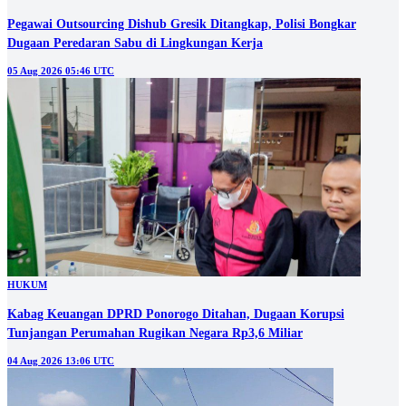
Pegawai Outsourcing Dishub Gresik Ditangkap, Polisi Bongkar
Dugaan Peredaran Sabu di Lingkungan Kerja
05 Aug 2026 05:46 UTC
HUKUM
Kabag Keuangan DPRD Ponorogo Ditahan, Dugaan Korupsi
Tunjangan Perumahan Rugikan Negara Rp3,6 Miliar
04 Aug 2026 13:06 UTC