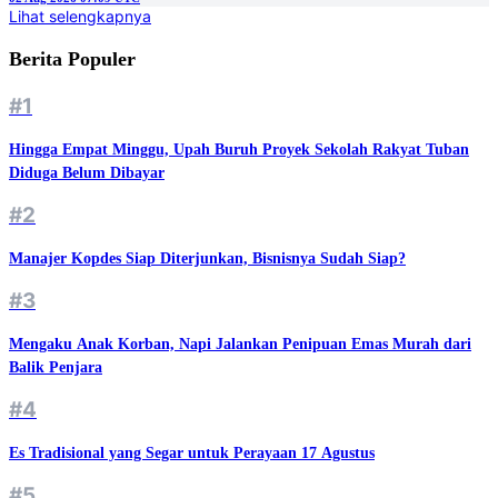
Lihat selengkapnya
Berita Populer
#1
Hingga Empat Minggu, Upah Buruh Proyek Sekolah Rakyat Tuban
Diduga Belum Dibayar
#2
Manajer Kopdes Siap Diterjunkan, Bisnisnya Sudah Siap?
#3
Mengaku Anak Korban, Napi Jalankan Penipuan Emas Murah dari
Balik Penjara
#4
Es Tradisional yang Segar untuk Perayaan 17 Agustus
#5