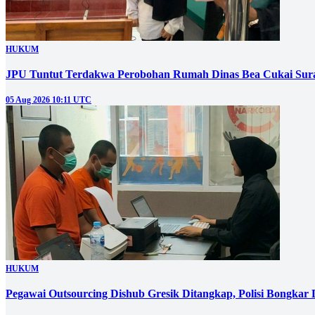
HUKUM
JPU Tuntut Terdakwa Perobohan Rumah Dinas Bea Cukai Sura
05 Aug 2026 10:11 UTC
HUKUM
Pegawai Outsourcing Dishub Gresik Ditangkap, Polisi Bongkar