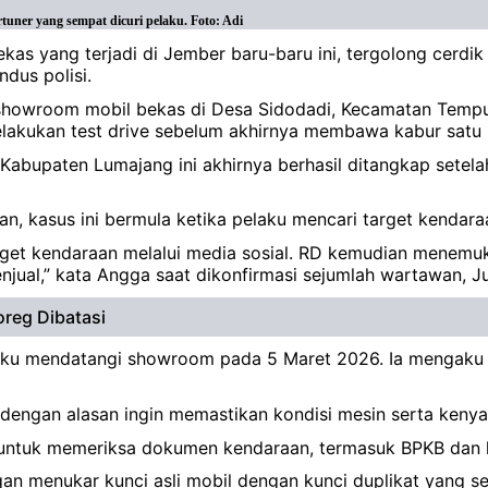
tuner yang sempat dicuri pelaku. Foto: Adi
kas yang terjadi di Jember baru-baru ini, tergolong cerdik
dus polisi.
h showroom mobil bekas di Desa Sidodadi, Kecamatan Temp
akukan test drive sebelum akhirnya membawa kabur satu un
, Kabupaten Lumajang ini akhirnya berhasil ditangkap sete
, kasus ini bermula ketika pelaku mencari target kendaraa
arget kendaraan melalui media sosial. RD kemudian menemu
jual,” kata Angga saat dikonfirmasi sejumlah wartawan, J
oreg Dibatasi
laku mendatangi showroom pada 5 Maret 2026. Ia mengaku 
dengan alasan ingin memastikan kondisi mesin serta ken
a untuk memeriksa dokumen kendaraan, termasuk BPKB dan k
gan menukar kunci asli mobil dengan kunci duplikat yang s