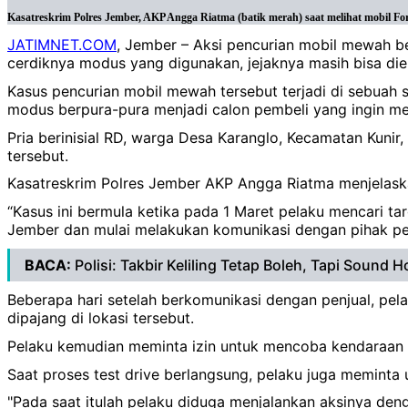
Kasatreskrim Polres Jember, AKP Angga Riatma (batik merah) saat melihat mobil For
JATIMNET.COM
, Jember – Aksi pencurian mobil mewah be
cerdiknya modus yang digunakan, jejaknya masih bisa dien
Kasus pencurian mobil mewah tersebut terjadi di sebua
modus berpura-pura menjadi calon pembeli yang ingin mel
Pria berinisial RD, warga Desa Karanglo, Kecamatan Kunir
tersebut.
Kasatreskrim Polres Jember AKP Angga Riatma menjelaskan
“Kasus ini bermula ketika pada 1 Maret pelaku mencari t
Jember dan mulai melakukan komunikasi dengan pihak pen
BACA:
Polisi: Takbir Keliling Tetap Boleh, Tapi Sound H
Beberapa hari setelah berkomunikasi dengan penjual, pe
dipajang di lokasi tersebut.
Pelaku kemudian meminta izin untuk mencoba kendaraan 
Saat proses test drive berlangsung, pelaku juga memint
"Pada saat itulah pelaku diduga menjalankan aksinya den