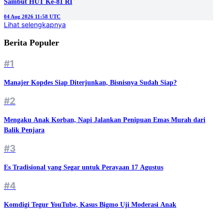
Sambut HUT Ke-81 RI
04 Aug 2026 11:58 UTC
Lihat selengkapnya
Berita Populer
#1
Manajer Kopdes Siap Diterjunkan, Bisnisnya Sudah Siap?
#2
Mengaku Anak Korban, Napi Jalankan Penipuan Emas Murah dari
Balik Penjara
#3
Es Tradisional yang Segar untuk Perayaan 17 Agustus
#4
Komdigi Tegur YouTube, Kasus Bigmo Uji Moderasi Anak