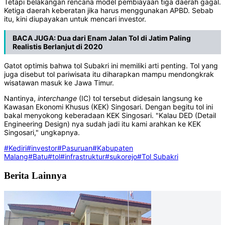
Tetapi belakangan rencana model pembiayaan tiga daerah gagal.
Ketiga daerah keberatan jika harus menggunakan APBD. Sebab
itu, kini diupayakan untuk mencari investor.
BACA JUGA:
Dua dari Enam Jalan Tol di Jatim Paling
Realistis Berlanjut di 2020
Gatot optimis bahwa tol Subakri ini memiliki arti penting. Tol yang
juga disebut tol pariwisata itu diharapkan mampu mendongkrak
wisatawan masuk ke Jawa Timur.
Nantinya,
interchange
(IC) tol tersebut didesain langsung ke
Kawasan Ekonomi Khusus (KEK) Singosari. Dengan begitu tol ini
bakal menyokong keberadaan KEK Singosari. "Kalau DED (Detail
Engineering Design) nya sudah jadi itu kami arahkan ke KEK
Singosari," ungkapnya.
#Kediri
#investor
#Pasuruan
#Kabupaten
Malang
#Batu
#tol
#infrastruktur
#sukorejo
#Tol Subakri
Berita Lainnya