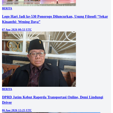
BERITA
Logo Hari Jadi ke-530 Ponorogo Diluncurkan, Usung Filosofi “Sekar
Kinanthi: Wening Daya”
07 Aug 2026 00:53 UTC
BERITA
DPRD Jatim Kebut Raperda Transportasi Online, Demi Lindungi
Driver
06 Aug 2026 12:25 UTC