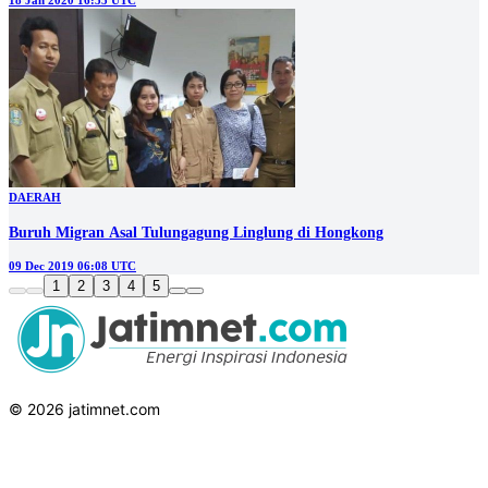
18 Jan 2020 16:55 UTC
DAERAH
Buruh Migran Asal Tulungagung Linglung di Hongkong
09 Dec 2019 06:08 UTC
1
2
3
4
5
© 2026 jatimnet.com