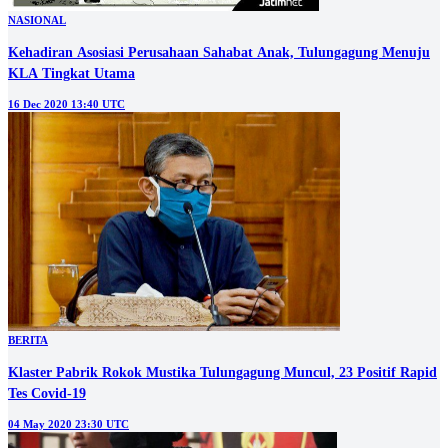
NASIONAL
Kehadiran Asosiasi Perusahaan Sahabat Anak, Tulungagung Menuju
KLA Tingkat Utama
16 Dec 2020 13:40 UTC
BERITA
Klaster Pabrik Rokok Mustika Tulungagung Muncul, 23 Positif Rapid
Tes Covid-19
04 May 2020 23:30 UTC