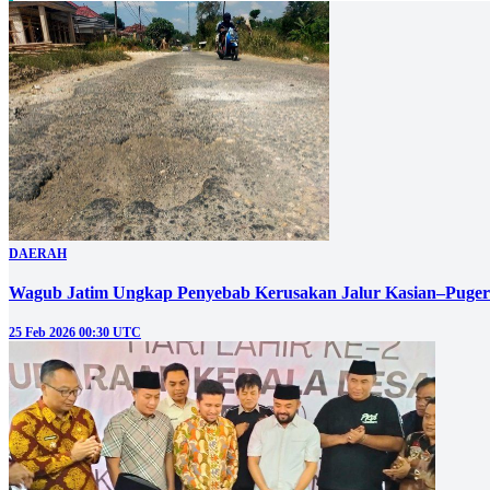
DAERAH
Wagub Jatim Ungkap Penyebab Kerusakan Jalur Kasian–Puger
25 Feb 2026 00:30 UTC