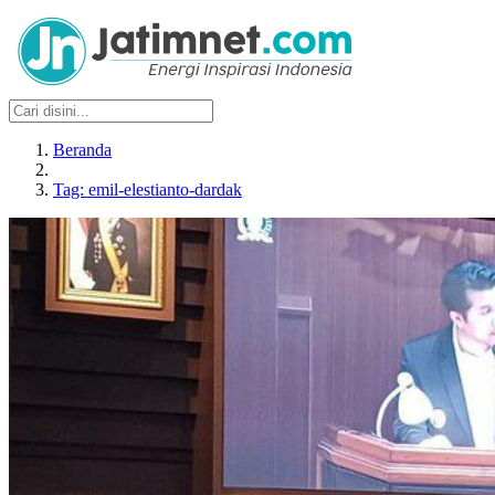
Beranda
Tag: emil-elestianto-dardak