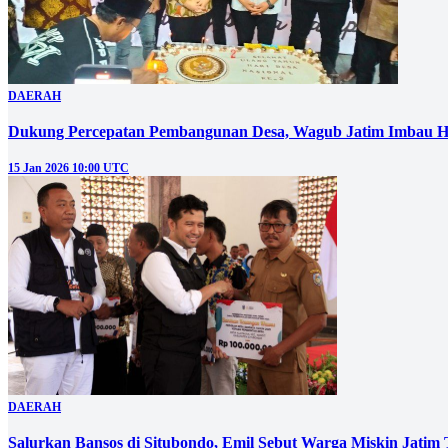
DAERAH
Dukung Percepatan Pembangunan Desa, Wagub Jatim Imbau H
15 Jan 2026 10:00 UTC
DAERAH
Salurkan Bansos di Situbondo, Emil Sebut Warga Miskin Jatim 