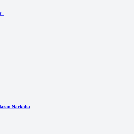
Wagub Jatim Pastikan Proyek Jalan Tol Tuban–Gresik Berlanjut
edaran Narkoba