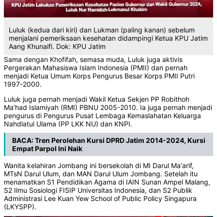
Luluk (kedua dari kiri) dan Lukman (paling kanan) sebelum
menjalani pemeriksaan kesehatan didampingi Ketua KPU Jatim
Aang Khunaifi. Dok: KPU Jatim
Sama dengan Khofifah, semasa muda, Luluk juga aktivis
Pergerakan Mahasiswa Islam Indonesia (PMII) dan pernah
menjadi Ketua Umum Korps Pengurus Besar Korps PMII Putri
1997-2000.
Luluk juga pernah menjadi Wakil Ketua Sekjen PP Robithoh
Ma’had Islamiyah (RMI) PBNU 2005-2010. Ia juga pernah menjadi
pengurus di Pengurus Pusat Lembaga Kemaslahatan Keluarga
Nahdlatul Ulama (PP LKK NU) dan KNPI.
BACA:
Tren Perolehan Kursi DPRD Jatim 2014-2024, Kursi
Empat Parpol Ini Naik
Wanita kelahiran Jombang ini bersekolah di MI Darul Ma'arif,
MTsN Darul Ulum, dan MAN Darul Ulum Jombang. Setelah itu
menamatkan S1 Pendidikan Agama di IAIN Sunan Ampel Malang,
S2 Ilmu Sosiologi FISIP Universitas Indonesia, dan S2 Publik
Administrasi Lee Kuan Yew School of Public Policy Singapura
(LKYSPP).