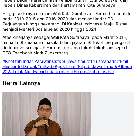
Kepala Dinas Kebersihan dan Pertamanan Kota Surabaya.
Hingga akhirnya menjadi Wali Kota Surabaya selama dua periode
pada 2010-2015 dan 2016-2020 dan menjadi kader PDI
Perjuangan hingga sekarang. Di Kabinet Indonesia Maju, Risma
menjadi Menteri Sosial sejak 2020 hingga 2024.
Atas kinerjanya sebagai Wali Kota Surabaya, pada Maret 2015,
nama Tri Rismaharini masuk dalam jajaran 50 tokoh berpengaruh
di dunia versi majalah Fortune bersama tokoh-tokoh lain seperti
CEO Facebook Mark Zuckerberg.
#Khofifah Indar Parawansa
#kpu jawa timur
#tri rismaharini
#Emil
Elestianto Dardak
#pilkada
#gus hans
#Pilgub Jawa Timur
#Pilkada
202
#Luluk Nur Hamidah
#Lukmanul Hakim
#Zahrul Azhar
Berita Lainnya