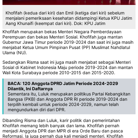
Khofifah (kedua dari kiri) dan Emil (ketiga dari kiri) sebelum
menjalani pemeriksaan kesehatan didampingi Ketua KPU Jatim
Aang Khunaifi (keempat dari kiri). Dok: KPU Jatim
Khofifah merupakan bekas Menteri Negara Pemberdayaan
Perempuan dan bekas Menteri Sosial. Khofifah juga mantan
Gubernur Jawa Timur periode 2019-2024 dan saat ini juga masih
menjabat Ketua Umum Pimpinan Pusat (PP) Muslimat Nahdlatul
Ulama (NU).
Sedangkan Risma saat ini juga masih menjabat sebagai Menteri
Sosial di Kabinet Indonesia Maju periode 2019-2024 dan mantan
Wali Kota Surabaya periode 2010-2015 dan 2015-2020.
BACA:
120 Anggota DPRD Jatim Periode 2024-2029
Dilantik, Ini Daftarnya
Sementara itu, Luluk merupakan politikus Partai Kebangkitan
Bangsa (PKB) dan Anggota DPR RI periode 2019-2024 dan
terpilih kembali untuk periode 2024-2029, namun telah
mengundurkan diri dari DPR.
Dibanding Risma dan Luluk, karir politik dan pemerintahan
Khofifah memang lebih banyak dan lama. Khofifah pernah
menjadi Anggota DPR dan MPR di era Orde Baru dan pasca
Reformasi. Ia juga pernah dua kali menjadi menteri. Khofifah