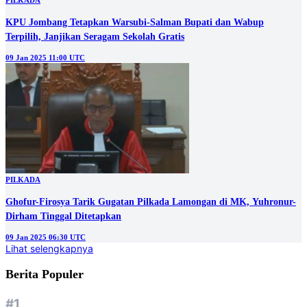
PILKADA
KPU Jombang Tetapkan Warsubi-Salman Bupati dan Wabup
Terpilih, Janjikan Seragam Sekolah Gratis
09 Jan 2025 11:00 UTC
PILKADA
Ghofur-Firosya Tarik Gugatan Pilkada Lamongan di MK, Yuhronur-
Dirham Tinggal Ditetapkan
09 Jan 2025 06:30 UTC
Lihat selengkapnya
Berita Populer
#1