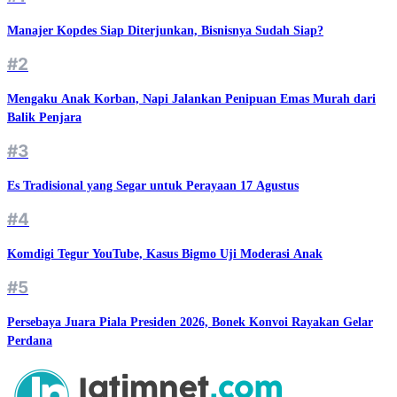
Manajer Kopdes Siap Diterjunkan, Bisnisnya Sudah Siap?
#2
Mengaku Anak Korban, Napi Jalankan Penipuan Emas Murah dari
Balik Penjara
#3
Es Tradisional yang Segar untuk Perayaan 17 Agustus
#4
Komdigi Tegur YouTube, Kasus Bigmo Uji Moderasi Anak
#5
Persebaya Juara Piala Presiden 2026, Bonek Konvoi Rayakan Gelar
Perdana