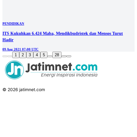
DAERAH
Ramai di Media, Mensos Risma Beri Bantuan Kakak Beradik
Mikrosefalus
28 Nov 2021 10:20 UTC