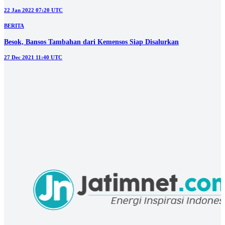
ITS - Kemensos Kembali Bantu Masyarakat Papua Lewat Motor
Trail Listrik
12 Jul 2022 08:20 UTC
EKBIS
Program Pahlawan Ekonomi Surabaya Akan Jadi Percontohan
Nasional
25 Jun 2022 11:00 UTC
BERITA
Bansos BPNT Sembako dan BLT Minyak Goreng Kembali Disalurkan