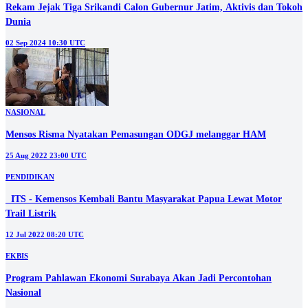
Pendukung
12 Sep 2024 08:00 UTC
DAERAH
Menteri Sosial Risma Beri Bantuan Okta Penderita Tumor Uterus asal
Mojokerto
05 Sep 2024 03:00 UTC
PILKADA
Rekam Jejak Tiga Srikandi Calon Gubernur Jatim, Aktivis dan Tokoh
Dunia