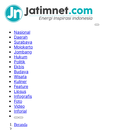
Nasional
Daerah
Surabaya
Mojokerto
Jombang
Hukum
Politik
Ekbis
Budaya
Wisata
Kuliner
Feature
Lipsus
Infografis
Foto
Video
Inforial
Beranda