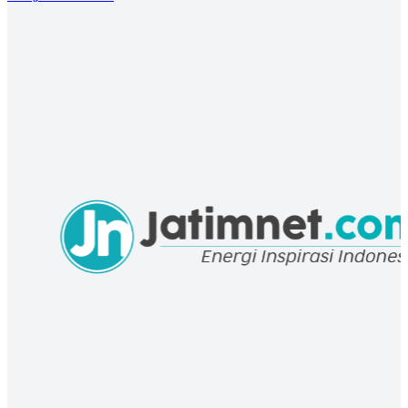
BERITA
Besok, Bansos Tambahan dari Kemensos Siap Disalurkan
27 Dec 2021 11:40 UTC