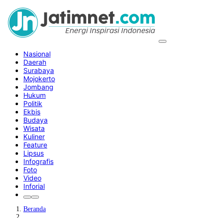
Nasional
Daerah
Surabaya
Mojokerto
Jombang
Hukum
Politik
Ekbis
Budaya
Wisata
Kuliner
Feature
Lipsus
Infografis
Foto
Video
Inforial
Beranda