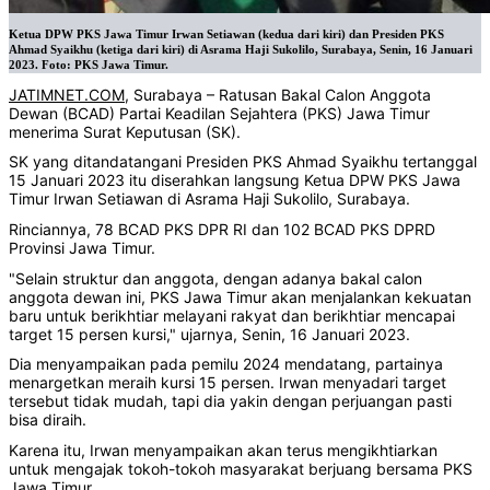
Ketua DPW PKS Jawa Timur Irwan Setiawan (kedua dari kiri) dan Presiden PKS
Ahmad Syaikhu (ketiga dari kiri) di Asrama Haji Sukolilo, Surabaya, Senin, 16 Januari
2023. Foto: PKS Jawa Timur.
JATIMNET.COM
, Surabaya – Ratusan Bakal Calon Anggota
Dewan (BCAD) Partai Keadilan Sejahtera (PKS) Jawa Timur
menerima Surat Keputusan (SK).
SK yang ditandatangani Presiden PKS Ahmad Syaikhu tertanggal
15 Januari 2023 itu diserahkan langsung Ketua DPW PKS Jawa
Timur Irwan Setiawan di Asrama Haji Sukolilo, Surabaya.
Rinciannya, 78 BCAD PKS DPR RI dan 102 BCAD PKS DPRD
Provinsi Jawa Timur.
"Selain struktur dan anggota, dengan adanya bakal calon
anggota dewan ini, PKS Jawa Timur akan menjalankan kekuatan
baru untuk berikhtiar melayani rakyat dan berikhtiar mencapai
target 15 persen kursi," ujarnya, Senin, 16 Januari 2023.
Dia menyampaikan pada pemilu 2024 mendatang, partainya
menargetkan meraih kursi 15 persen. Irwan menyadari target
tersebut tidak mudah, tapi dia yakin dengan perjuangan pasti
bisa diraih.
Karena itu, Irwan menyampaikan akan terus mengikhtiarkan
untuk mengajak tokoh-tokoh masyarakat berjuang bersama PKS
Jawa Timur.