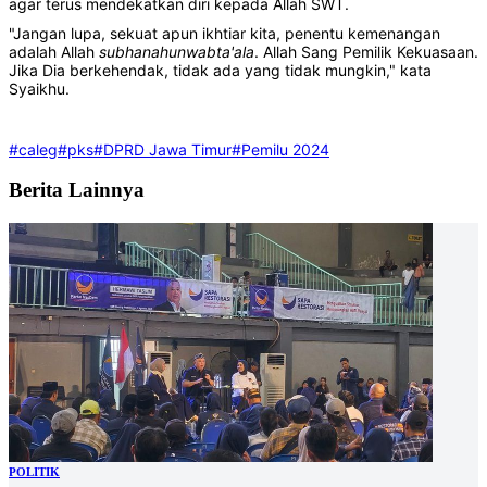
agar terus mendekatkan diri kepada Allah SWT.
"Jangan lupa, sekuat apun ikhtiar kita, penentu kemenangan
adalah Allah
subhanahunwabta'ala
. Allah Sang Pemilik Kekuasaan.
Jika Dia berkehendak, tidak ada yang tidak mungkin," kata
Syaikhu.
#caleg
#pks
#DPRD Jawa Timur
#Pemilu 2024
Berita Lainnya
POLITIK