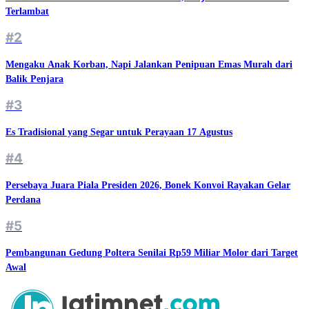
Terlambat
#2
Mengaku Anak Korban, Napi Jalankan Penipuan Emas Murah dari
Balik Penjara
#3
Es Tradisional yang Segar untuk Perayaan 17 Agustus
#4
Persebaya Juara Piala Presiden 2026, Bonek Konvoi Rayakan Gelar
Perdana
#5
Pembangunan Gedung Poltera Senilai Rp59 Miliar Molor dari Target
Awal