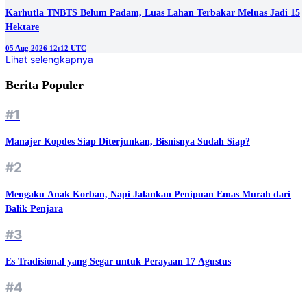
Karhutla TNBTS Belum Padam, Luas Lahan Terbakar Meluas Jadi 15
Hektare
05 Aug 2026 12:12 UTC
Lihat selengkapnya
Berita Populer
#1
Manajer Kopdes Siap Diterjunkan, Bisnisnya Sudah Siap?
#2
Mengaku Anak Korban, Napi Jalankan Penipuan Emas Murah dari
Balik Penjara
#3
Es Tradisional yang Segar untuk Perayaan 17 Agustus
#4