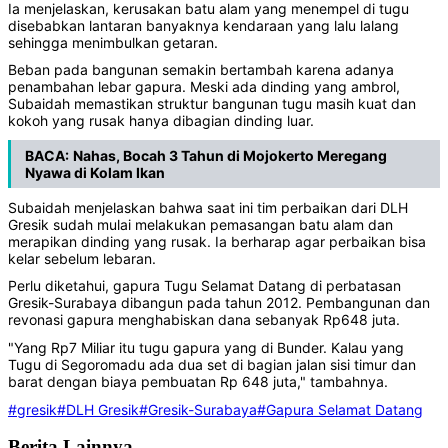
Ia menjelaskan, kerusakan batu alam yang menempel di tugu
disebabkan lantaran banyaknya kendaraan yang lalu lalang
sehingga menimbulkan getaran.
Beban pada bangunan semakin bertambah karena adanya
penambahan lebar gapura. Meski ada dinding yang ambrol,
Subaidah memastikan struktur bangunan tugu masih kuat dan
kokoh yang rusak hanya dibagian dinding luar.
BACA:
Nahas, Bocah 3 Tahun di Mojokerto Meregang
Nyawa di Kolam Ikan
Subaidah menjelaskan bahwa saat ini tim perbaikan dari DLH
Gresik sudah mulai melakukan pemasangan batu alam dan
merapikan dinding yang rusak. Ia berharap agar perbaikan bisa
kelar sebelum lebaran.
Perlu diketahui, gapura Tugu Selamat Datang di perbatasan
Gresik-Surabaya dibangun pada tahun 2012. Pembangunan dan
revonasi gapura menghabiskan dana sebanyak Rp648 juta.
"Yang Rp7 Miliar itu tugu gapura yang di Bunder. Kalau yang
Tugu di Segoromadu ada dua set di bagian jalan sisi timur dan
barat dengan biaya pembuatan Rp 648 juta," tambahnya.
#gresik
#DLH Gresik
#Gresik-Surabaya
#Gapura Selamat Datang
Berita Lainnya