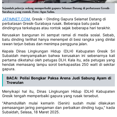
Sejumlah pekerja sedang memperbaiki gapura Selamat Datang di perbatasan Gresik-
Surabaya yang rontok. Foto: Agus Salim.
JATIMNET.COM
, Gresik – Dinding Gapura Selamat Datang di
perbatasan Gresik-Surabaya rusak. Beberapa batu pada
dindingnya terkelupas atau rontok sejak beberapa hari terakhir.
Kerusakan bangunan ini sempat ramai di media sosial. Sebab,
batu dinding terlihat hanya menempel di besi rangka yang dinilai
rawan terjun bebas dan menimpa pengguna jalan.
Kepala Dinas Lingkungan Hidup (DLH) Kabupaten Gresik Sri
Subaidah menyampaikan bahwa kerusakan ini sebenarnya kali
pertama diketahui oleh petugas DLH. Kala itu, ada petugas yang
hendak memasang lampu sorot berkapasitas 250 watt di sekitar
gapura.
BACA:
Polisi Bongkar Paksa Arena Judi Sabung Ayam di
Trowulan
Menyikapi hal itu, Dinas Lingkungan Hidup (DLH) Kabupaten
Gresik tengah memperbaiki gapura yang rusak tersebut.
"Alhamdulillah mulai kemarin (Senin) sudah mulai dilakukan
pemasangan jaring pengaman dan perbaikan dinding tugu," kada
Subaidah, Selasa, 18 Maret 2025.