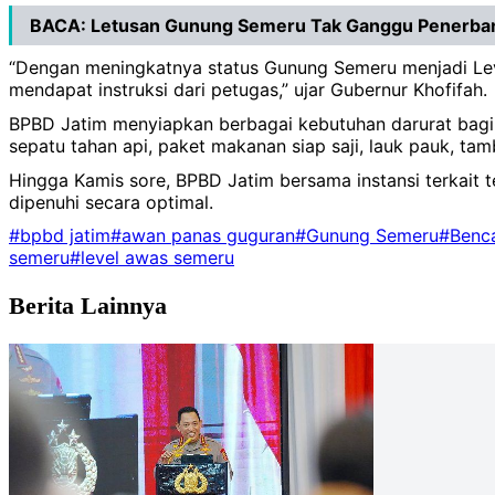
BACA:
Letusan Gunung Semeru Tak Ganggu Penerba
“Dengan meningkatnya status Gunung Semeru menjadi Le
mendapat instruksi dari petugas,” ujar Gubernur Khofifah.
BPBD Jatim menyiapkan berbagai kebutuhan darurat bagi p
sepatu tahan api, paket makanan siap saji, lauk pauk, t
Hingga Kamis sore, BPBD Jatim bersama instansi terkait
dipenuhi secara optimal.
#bpbd jatim
#awan panas guguran
#Gunung Semeru
#Benc
semeru
#level awas semeru
Berita Lainnya