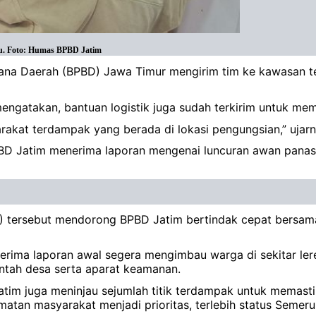
ru. Foto: Humas BPBD Jatim
ana Daerah (BPBD) Jawa Timur mengirim tim ke kawasan 
engatakan, bantuan logistik juga sudah terkirim untuk m
akat terdampak yang berada di lokasi pengungsian,” ujar
BPBD Jatim menerima laporan mengenai luncuran awan panas
tersebut mendorong BPBD Jatim bertindak cepat bersama B
rima laporan awal segera mengimbau warga di sekitar lere
ntah desa serta aparat keamanan.
tim juga meninjau sejumlah titik terdampak untuk memast
tan masyarakat menjadi prioritas, terlebih status Semeru 