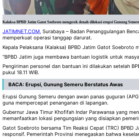
Kalaksa BPBD Jatim Gatot Soebroto mengecek denah dilokasi erupsi Gunung Seme
JATIMNET.COM
, Surabaya – Badan Penanggulangan Benc
memperkuat operasi tanggap darurat.
Kepala Pelaksana (Kalaksa) BPBD Jatim Gatot Soebroto m
“BPBD Jatim juga membawa bantuan logistik untuk masyar
Pengiriman personel dan bantuan ini dilakukan setelah 
pukul 18.11 WIB.
BACA:
Erupsi, Gunung Semeru Berstatus Awas
Erupsi Gunung Semeru dengan awan panas guguran (APG) 
guna mempercepat penanganan di lapangan.
Gubernur Jawa Timur Khofifah Indar Parawansa yang mene
memanfaatkan lokasi pengungsian yang disiapkan pemeri
Gatot Soebroto bersama Tim Reaksi Cepat (TRC) BPBD Ja
responsif. Pemerintah Provinsi menegaskan bahwa keselama