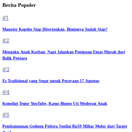
Berita Populer
#1
Manajer Kopdes Siap Diterjunkan, Bisnisnya Sudah Siap?
#2
Mengaku Anak Korban, Napi Jalankan Penipuan Emas Murah dari
Balik Penjara
#3
Es Tradisional yang Segar untuk Perayaan 17 Agustus
#4
Komdigi Tegur YouTube, Kasus Bigmo Uji Moderasi Anak
#5
Pembangunan Gedung Poltera Senilai Rp59 Miliar Molor dari Target