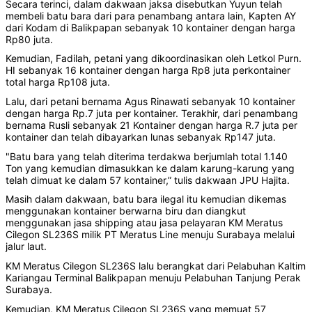
Secara terinci, dalam dakwaan jaksa disebutkan Yuyun telah
membeli batu bara dari para penambang antara lain, Kapten AY
dari Kodam di Balikpapan sebanyak 10 kontainer dengan harga
Rp80 juta.
Kemudian, Fadilah, petani yang dikoordinasikan oleh Letkol Purn.
HI sebanyak 16 kontainer dengan harga Rp8 juta perkontainer
total harga Rp108 juta.
Lalu, dari petani bernama Agus Rinawati sebanyak 10 kontainer
dengan harga Rp.7 juta per kontainer. Terakhir, dari penambang
bernama Rusli sebanyak 21 Kontainer dengan harga R.7 juta per
kontainer dan telah dibayarkan lunas sebanyak Rp147 juta.
"Batu bara yang telah diterima terdakwa berjumlah total 1.140
Ton yang kemudian dimasukkan ke dalam karung-karung yang
telah dimuat ke dalam 57 kontainer,” tulis dakwaan JPU Hajita.
Masih dalam dakwaan, batu bara ilegal itu kemudian dikemas
menggunakan kontainer berwarna biru dan diangkut
menggunakan jasa shipping atau jasa pelayaran KM Meratus
Cilegon SL236S milik PT Meratus Line menuju Surabaya melalui
jalur laut.
KM Meratus Cilegon SL236S lalu berangkat dari Pelabuhan Kaltim
Kariangau Terminal Balikpapan menuju Pelabuhan Tanjung Perak
Surabaya.
Kemudian, KM Meratus Cilegon SL236S yang memuat 57