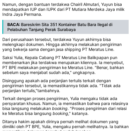
Namun, dengan bantuan terdakwa Chairil Almutari, Yuyun bisa
mendapatkan IUP dan IUPK dari PT Mutiara Merdeka Jaya milik
Indra Jaya Permana.
BACA:
Bareskrim Sita 351 Kontainer Batu Bara Ilegal di
Pelabuhan Tanjung Perak Surabaya
Dari perusahaan tersebut, terdakwa Yuyun akhirnya bisa
melengkapi dokumen. Hingga akhirnya melakukan pengiriman
yang bekerja sama dengan jasa shipping PT Meratus Line.
Saksi Yulia, Kepala Cabang PT Meratus Line Balikpapan pun
membenarkan jika terdakwa merupakan kliennya. Ia menyebut,
PT BPE melakukan pengiriman ke Meratus Line. "Benar, bahkan
sebelum saya menjabat sudah ada," ungkapnya.
Disinggung apakah ada perjanjian tertulis terkait dengan
pengiriman tersebut, ia memastikannya tidak ada. "Tidak ada
perjanjian tertulis,"tambahnya.
Terkait dengan proses pengiriman, Yulia mengaku tidak ada
persyaratan khusus. Namun, ia memastikan bahwa para relasinya
bisa langsung melakukan
booking
. "Proses pengiriman dari relasi
ke Meratus bisa langsung
booking
," katanya.
Ditanya hakim apakah dirinya pernah melihat dokumen yang
dimiliki oleh PT BPE, Yulia, mengaku pernah melihatnya. Ia bahkan