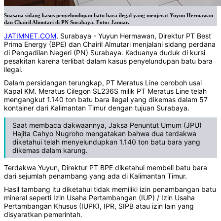
Suasana sidang kasus penyelundupan batu bara ilegal yang menjerat Yuyun Hermawan
dan Chairil Almutari di PN Surabaya. Foto: Januar.
JATIMNET.COM
, Surabaya - Yuyun Hermawan, Direktur PT Best
Prima Energy (BPE) dan Chairil Almutari menjalani sidang perdana
di Pengadilan Negeri (PN) Surabaya. Keduanya duduk di kursi
pesakitan karena terlibat dalam kasus penyelundupan batu bara
ilegal.
Dalam persidangan terungkap, PT Meratus Line ceroboh usai
Kapal KM. Meratus Cilegon SL236S milik PT Meratus Line telah
mengangkut 1.140 ton batu bara ilegal yang dikemas dalam 57
kontainer dari Kalimantan Timur dengan tujuan Surabaya.
Saat membaca dakwaannya, Jaksa Penuntut Umum (JPU)
Hajita Cahyo Nugroho mengatakan bahwa dua terdakwa
diketahui telah menyelundupkan 1.140 ton batu bara yang
dikemas dalam karung.
Terdakwa Yuyun, Direktur PT BPE diketahui membeli batu bara
dari sejumlah penambang yang ada di Kalimantan Timur.
Hasil tambang itu diketahui tidak memiliki izin penambangan batu
mineral seperti Izin Usaha Pertambangan (IUP) / Izin Usaha
Pertambangan Khusus (IUPK), IPR, SIPB atau izin lain yang
disyaratkan pemerintah.