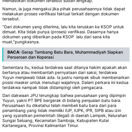
memastikan dokumen tersebut sudah lengkap.
Namun, ia juga mengakui jika pihak perusahaannya tidak dapat
melakukan proses verifikasi faktual terkait dengan dokumen
tersebut.
"Dari dokumen yang diterima, lalu kita teruskan ke KSOP untuk
dimuat. Kita tidak punya (proses) verifikasi. Dasarnya hanya
dokumen yang diberikan pada KSOP lalu dari sana kita
muat,"pungkasnya.
BACA:
Garap Tambang Batu Bara, Muhammadiyah Siapkan
Perseroan dan Koperasi
Sementara itu, kedua terdakwa saat ditanya hakim apakah akan
bertanya atau membantah pernyataan dari saksi, terdakwa
Yuyun menjawab tidak ada. Ia justru nampak sibuk membenarkan
posisi masker untuk menutupi wajahnya. Dalam perkara ini kedua
terdakwa nampak tidak didampingi oleh pengacara.
Dari dakwaan JPU terungkap bahwa perusahaan yang dipimpin
Yuyun, yakni PT BPE bergerak di bidang penjualan batu bara.
Perusahaan itu diketahui telah membeli batu bara dari para
penambang yang tidak memiliki IUP, IUPK, IPR, SIPB atau izin
yang syaratkan pemerintah (ilegal) di daerah Lampek, Kelurahan
Sungai Seluang, Kecamatan Samboja, Kabupaten Kutai
Kartanegara, Provinsi Kalimantan Timur.