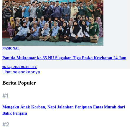
NASIONAL
Panitia Muktamar ke-35 NU Siagakan Tiga Posko Kesehatan 24 Jam
06 Aug 2026 06:00 UTC
Lihat selengkapnya
Berita Populer
#1
Mengaku Anak Korban, Napi Jalankan Penipuan Emas Murah dari
Balik Penjara
#2