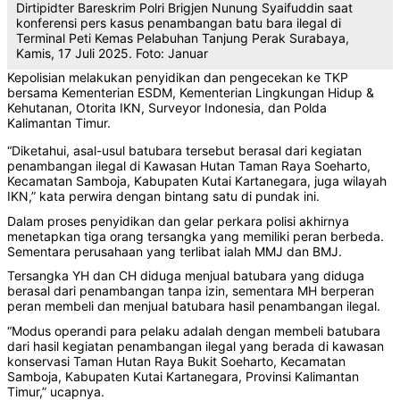
Dirtipidter Bareskrim Polri Brigjen Nunung Syaifuddin saat
konferensi pers kasus penambangan batu bara ilegal di
Terminal Peti Kemas Pelabuhan Tanjung Perak Surabaya,
Kamis, 17 Juli 2025. Foto: Januar
Kepolisian melakukan penyidikan dan pengecekan ke TKP
bersama Kementerian ESDM, Kementerian Lingkungan Hidup &
Kehutanan, Otorita IKN, Surveyor Indonesia, dan Polda
Kalimantan Timur.
“Diketahui, asal-usul batubara tersebut berasal dari kegiatan
penambangan ilegal di Kawasan Hutan Taman Raya Soeharto,
Kecamatan Samboja, Kabupaten Kutai Kartanegara, juga wilayah
IKN,” kata perwira dengan bintang satu di pundak ini.
Dalam proses penyidikan dan gelar perkara polisi akhirnya
menetapkan tiga orang tersangka yang memiliki peran berbeda.
Sementara perusahaan yang terlibat ialah MMJ dan BMJ.
Tersangka YH dan CH diduga menjual batubara yang diduga
berasal dari penambangan tanpa izin, sementara MH berperan
peran membeli dan menjual batubara hasil penambangan ilegal.
“Modus operandi para pelaku adalah dengan membeli batubara
dari hasil kegiatan penambangan ilegal yang berada di kawasan
konservasi Taman Hutan Raya Bukit Soeharto, Kecamatan
Samboja, Kabupaten Kutai Kartanegara, Provinsi Kalimantan
Timur,” ucapnya.