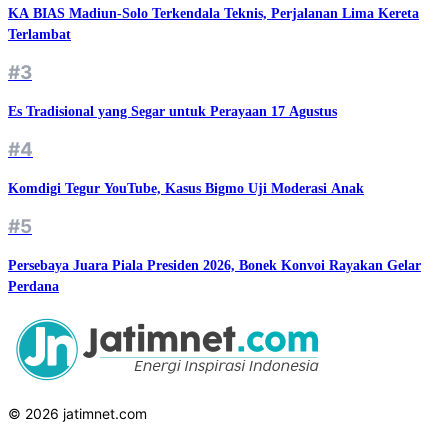
KA BIAS Madiun-Solo Terkendala Teknis, Perjalanan Lima Kereta
Terlambat
#3
Es Tradisional yang Segar untuk Perayaan 17 Agustus
#4
Komdigi Tegur YouTube, Kasus Bigmo Uji Moderasi Anak
#5
Persebaya Juara Piala Presiden 2026, Bonek Konvoi Rayakan Gelar
Perdana
© 2026 jatimnet.com