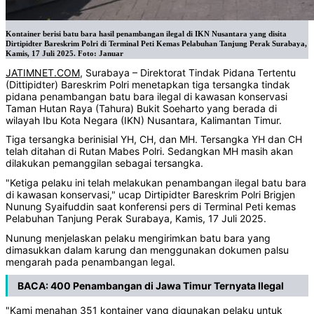
Kontainer berisi batu bara hasil penambangan ilegal di IKN Nusantara yang disita
Dirtipidter Bareskrim Polri di Terminal Peti Kemas Pelabuhan Tanjung Perak Surabaya,
Kamis, 17 Juli 2025. Foto: Januar
JATIMNET.COM
, Surabaya – Direktorat Tindak Pidana Tertentu
(Dittipidter) Bareskrim Polri menetapkan tiga tersangka tindak
pidana penambangan batu bara ilegal di kawasan konservasi
Taman Hutan Raya (Tahura) Bukit Soeharto yang berada di
wilayah Ibu Kota Negara (IKN) Nusantara, Kalimantan Timur.
Tiga tersangka berinisial YH, CH, dan MH. Tersangka YH dan CH
telah ditahan di Rutan Mabes Polri. Sedangkan MH masih akan
dilakukan pemanggilan sebagai tersangka.
"Ketiga pelaku ini telah melakukan penambangan ilegal batu bara
di kawasan konservasi," ucap Dirtipidter Bareskrim Polri Brigjen
Nunung Syaifuddin saat konferensi pers di Terminal Peti kemas
Pelabuhan Tanjung Perak Surabaya, Kamis, 17 Juli 2025.
Nunung menjelaskan pelaku mengirimkan batu bara yang
dimasukkan dalam karung dan menggunakan dokumen palsu
mengarah pada penambangan legal.
BACA:
400 Penambangan di Jawa Timur Ternyata Ilegal
"Kami menahan 351 kontainer yang digunakan pelaku untuk