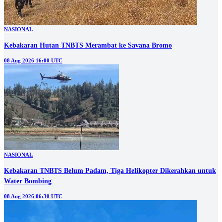
NASIONAL
Kebakaran Hutan TNBTS Merambat ke Savana Bromo
08 Aug 2026 16:00 UTC
NASIONAL
Kebakaran TNBTS Belum Padam, Tiga Helikopter Dikerahkan untuk
Water Bombing
08 Aug 2026 06:30 UTC