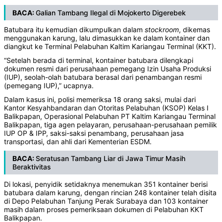
BACA:
Galian Tambang Ilegal di Mojokerto Digerebek
Batubara itu kemudian dikumpulkan dalam
stockroom
, dikemas
menggunakan karung, lalu dimasukkan ke dalam kontainer dan
diangkut ke Terminal Pelabuhan Kaltim Kariangau Terminal (KKT).
“Setelah berada di terminal, kontainer batubara dilengkapi
dokumen resmi dari perusahaan pemegang Izin Usaha Produksi
(IUP), seolah-olah batubara berasal dari penambangan resmi
(pemegang IUP),” ucapnya.
Dalam kasus ini, polisi memeriksa 18 orang saksi, mulai dari
Kantor Kesyahbandaran dan Otoritas Pelabuhan (KSOP) Kelas I
Balikpapan, Operasional Pelabuhan PT Kaltim Kariangau Terminal
Balikpapan, tiga agen pelayaran, perusahaan-perusahaan pemilik
IUP OP & IPP, saksi-saksi penambang, perusahaan jasa
transportasi, dan ahli dari Kementerian ESDM.
BACA:
Seratusan Tambang Liar di Jawa Timur Masih
Beraktivitas
Di lokasi, penyidik setidaknya menemukan 351 kontainer berisi
batubara dalam karung, dengan rincian 248 kontainer telah disita
di Depo Pelabuhan Tanjung Perak Surabaya dan 103 kontainer
masih dalam proses pemeriksaan dokumen di Pelabuhan KKT
Balikpapan.