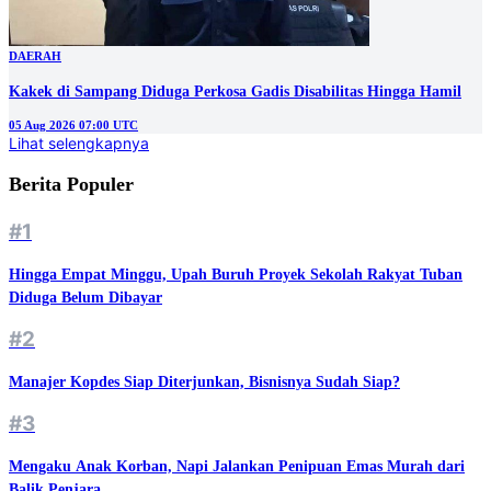
DAERAH
Kakek di Sampang Diduga Perkosa Gadis Disabilitas Hingga Hamil
05 Aug 2026 07:00 UTC
Lihat selengkapnya
Berita Populer
#1
Hingga Empat Minggu, Upah Buruh Proyek Sekolah Rakyat Tuban
Diduga Belum Dibayar
#2
Manajer Kopdes Siap Diterjunkan, Bisnisnya Sudah Siap?