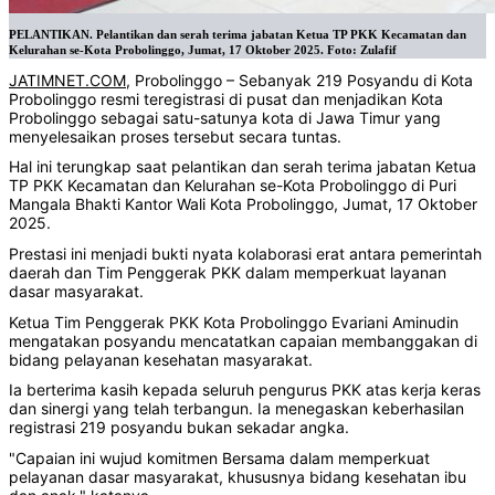
PELANTIKAN. Pelantikan dan serah terima jabatan Ketua TP PKK Kecamatan dan
Kelurahan se-Kota Probolinggo, Jumat, 17 Oktober 2025. Foto: Zulafif
JATIMNET.COM
, Probolinggo – Sebanyak 219 Posyandu di Kota
Probolinggo resmi teregistrasi di pusat dan menjadikan Kota
Probolinggo sebagai satu-satunya kota di Jawa Timur yang
menyelesaikan proses tersebut secara tuntas.
‎Hal ini terungkap saat pelantikan dan serah terima jabatan Ketua
TP PKK Kecamatan dan Kelurahan se-Kota Probolinggo di Puri
Mangala Bhakti Kantor Wali Kota Probolinggo, Jumat, 17 Oktober
2025.
‎Prestasi ini menjadi bukti nyata kolaborasi erat antara pemerintah
daerah dan Tim Penggerak PKK dalam memperkuat layanan
dasar masyarakat.
‎Ketua Tim Penggerak PKK Kota Probolinggo Evariani Aminudin
mengatakan posyandu mencatatkan capaian membanggakan di
bidang pelayanan kesehatan masyarakat.
‎Ia berterima kasih kepada seluruh pengurus PKK atas kerja keras
dan sinergi yang telah terbangun. Ia menegaskan keberhasilan
registrasi 219 posyandu bukan sekadar angka.
‎"Capaian ini wujud komitmen Bersama dalam memperkuat
pelayanan dasar masyarakat, khususnya bidang kesehatan ibu