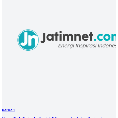
DAERAH
Dump Truk Terjun ke Sungai di Kawasan Jembatan Bendung
Mojokerto
06 Aug 2026 06:00 UTC
DAERAH
Rekayasa Dibegal, Uang Perusahaan Rp29,8 Juta Ludes di Meme Coin