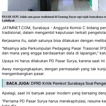
PASAR SEPI. Salah satu pasar tradisional di Gunung Anyar sepi sejak banyaknya ruko
Lathifiyah
JATIMNET.COM, Surabaya - Anggota Komisi C bidang pem
tradisional, dalam mengambil keputusan terkait pengelola
Kerjasama itu, salah satunya bisa dilakukan dengan meli
"Misalnya ada Perkumpulan Pedagang Pasar Trasional (P3T
dan mana yang engga berdasarkan data di lapangan," kata 
Upaya ini harus dilakukan PD Pasar Surya, karena saat in
Awey mengungkapkan, dengan permasalah yang tak kunjung
mengembangkan pasar.
BACA JUGA:
DPRD Kritik Pemkot Surabaya Soal Pengel
Apalagi, saat ini banyak pasar modern yang bersaing deng
"Pertama PD Pasar Surya harus merekapitulasi, resume ke
kata dia.