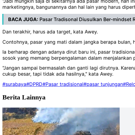
"Jadi mungkin saja di sekitarnya ada pasar modern, nah 
marketingnya, bangunannya dan hal lain yang harus diperha
BACA JUGA:
Pasar Tradisonal Diusulkan Ber-mindset 
Dan terakhir, harus ada target, kata Awey.
Contohnya, pasar yang mati dalam jangka berapa bulan, 
Ia berharap dengan adanya dirut baru ini, pasar tradisio
sosok yang memang berpengalaman dalam menjalankan pas
"Jangan sampai bermasalah dan ganti lagi dirutnya. Karena
cukup besar, tapi tidak ada hasilnya," kata Awey.
#surabaya
#DPRD
#Pasar tradisional
#pasar tunjungan
#Relo
Berita Lainnya