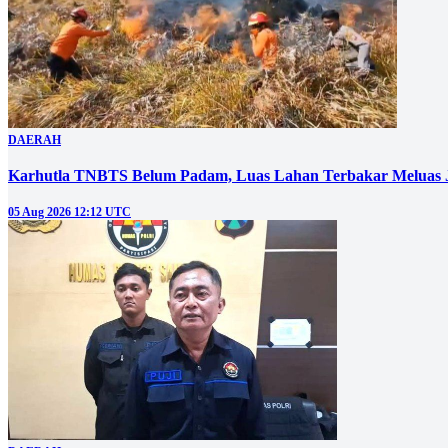
DAERAH
Karhutla TNBTS Belum Padam, Luas Lahan Terbakar Meluas J
05 Aug 2026 12:12 UTC