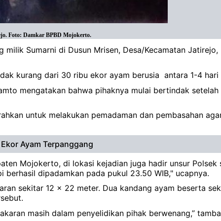
jo. Foto: Damkar BPBD Mojokerto.
 milik Sumarni di Dusun Mrisen, Desa/Kecamatan Jatirejo,
, tidak kurang dari 30 ribu ekor ayam berusia antara 1-4 ha
o mengatakan bahwa pihaknya mulai bertindak setelah m
rahkan untuk melakukan pemadaman dan pembasahan agar a
n Ekor Ayam Terpanggang
n Mojokerto, di lokasi kejadian juga hadir unsur Polsek s
i berhasil dipadamkan pada pukul 23.50 WIB," ucapnya.
an sekitar 12 x 22 meter. Dua kandang ayam beserta seki
rsebut.
bakaran masih dalam penyelidikan pihak berwenang,” tamba