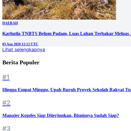
DAERAH
Karhutla TNBTS Belum Padam, Luas Lahan Terbakar Meluas J
05 Aug 2026 12:12 UTC
Lihat selengkapnya
Berita Populer
#1
Hingga Empat Minggu, Upah Buruh Proyek Sekolah Rakyat Tu
#2
Manajer Kopdes Siap Diterjunkan, Bisnisnya Sudah Siap?
#3