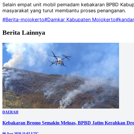
Selain empat unit mobil pemadam kebakaran BPBD Kabupate
masyarakat yang turut membantu proses penanganan.
#Berita-mojokerto
#Damkar Kabupaten Mojokerto
#kandan
Berita Lainnya
DAERAH
Kebakaran Bromo Semakin Meluas, BPBD Jatim Kerahkan Dro
06 Aug 2026 11:02 UTC