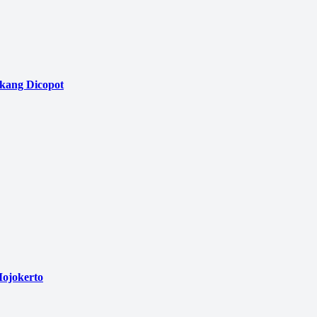
akang Dicopot
ojokerto