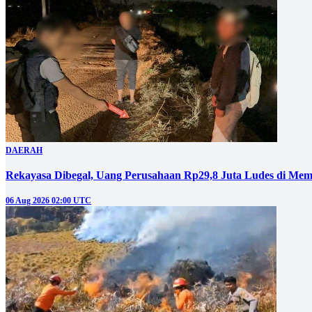
DAERAH
Rekayasa Dibegal, Uang Perusahaan Rp29,8 Juta Ludes di Mem
06 Aug 2026 02:00 UTC