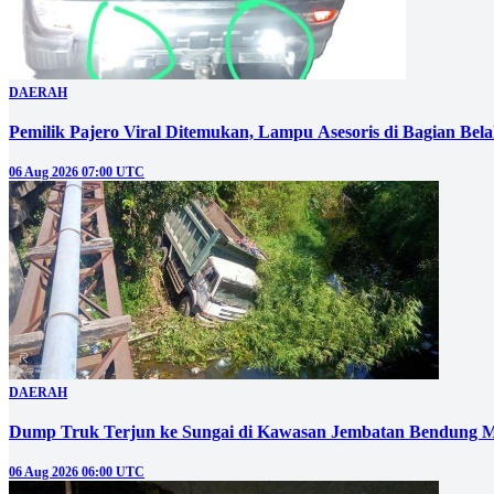
DAERAH
Pemilik Pajero Viral Ditemukan, Lampu Asesoris di Bagian Bel
06 Aug 2026 07:00 UTC
DAERAH
Dump Truk Terjun ke Sungai di Kawasan Jembatan Bendung M
06 Aug 2026 06:00 UTC