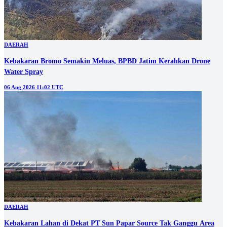
DAERAH
Kebakaran Bromo Semakin Meluas, BPBD Jatim Kerahkan Drone
Water Spray
06 Aug 2026 11:02 UTC
DAERAH
Kebakaran Lahan di Dekat PT Sun Papar Source Tak Ganggu Area