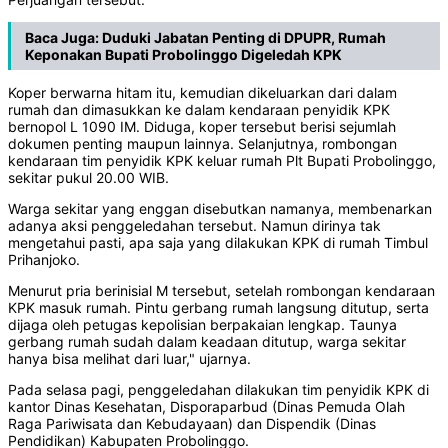
Baca Juga:
Duduki Jabatan Penting di DPUPR, Rumah
Keponakan Bupati Probolinggo Digeledah KPK
Koper berwarna hitam itu, kemudian dikeluarkan dari dalam
rumah dan dimasukkan ke dalam kendaraan penyidik KPK
bernopol L 1090 IM. Diduga, koper tersebut berisi sejumlah
dokumen penting maupun lainnya. Selanjutnya, rombongan
kendaraan tim penyidik KPK keluar rumah Plt Bupati Probolinggo,
sekitar pukul 20.00 WIB.
Warga sekitar yang enggan disebutkan namanya, membenarkan
adanya aksi penggeledahan tersebut. Namun dirinya tak
mengetahui pasti, apa saja yang dilakukan KPK di rumah Timbul
Prihanjoko.
Menurut pria berinisial M tersebut, setelah rombongan kendaraan
KPK masuk rumah. Pintu gerbang rumah langsung ditutup, serta
dijaga oleh petugas kepolisian berpakaian lengkap. Taunya
gerbang rumah sudah dalam keadaan ditutup, warga sekitar
hanya bisa melihat dari luar," ujarnya.
Pada selasa pagi, penggeledahan dilakukan tim penyidik KPK di
kantor Dinas Kesehatan, Disporaparbud (Dinas Pemuda Olah
Raga Pariwisata dan Kebudayaan) dan Dispendik (Dinas
Pendidikan) Kabupaten Probolinggo.