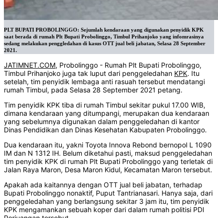
PLT BUPATI PROBOLINGGO: Sejumlah kendaraan yang digunakan penyidik KPK
saat berada di rumah Plt Bupati Probolinggo, Timbul Prihanjoko yang infomrasinya
sedang melakukan penggledahan di kasus OTT jual beli jabatan, Selasa 28 September
2021.
JATIMNET.COM
, Probolinggo - Rumah Plt Bupati Probolinggo,
Timbul Prihanjoko juga tak luput dari penggeledahan
KPK
. Itu
setelah, tim penyidik lembaga anti rasuah tersebut mendatangi
rumah Timbul, pada Selasa 28 September 2021 petang.
Tim penyidik KPK tiba di rumah Timbul sekitar pukul 17.00 WIB,
dimana kendaraan yang ditumpangi, merupakan dua kendaraan
yang sebelumnya digunakan dalam penggeledahan di kantor
Dinas Pendidikan dan Dinas Kesehatan Kabupaten Probolinggo.
Dua kendaraan itu, yakni Toyota Innova Rebond bernopol L 1090
IM dan N 1312 IH. Belum diketahui pasti, maksud penggeledahan
tim penyidik KPK di rumah Plt Bupati Probolinggo yang terletak di
Jalan Raya Maron, Desa Maron Kidul, Kecamatan Maron tersebut.
Apakah ada kaitannya dengan OTT jual beli jabatan, terhadap
Bupati Probolinggo nonaktif, Puput Tantrianasari. Hanya saja, dari
penggeledahan yang berlangsung sekitar 3 jam itu, tim penyidik
KPK mengamankan sebuah koper dari dalam rumah politisi PDI
Perjuangan tersebut.