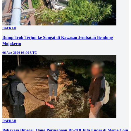
DAERAH
Dump Truk Terjun ke Sungai di Kawasan Jembatan Bendung
Mojokerto
06 Aug 2026 06:00 UTC
DAERAH
Rekayasa Dibegal, Uang Perusahaan Rp29,8 Juta Ludes di Meme Coin