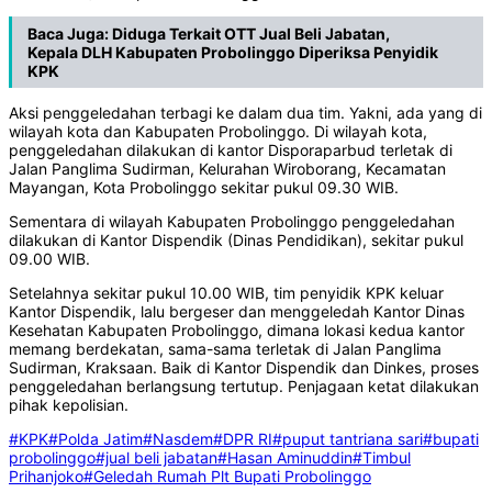
Baca Juga:
Diduga Terkait OTT Jual Beli Jabatan,
Kepala DLH Kabupaten Probolinggo Diperiksa Penyidik
KPK
Aksi penggeledahan terbagi ke dalam dua tim. Yakni, ada yang di
wilayah kota dan Kabupaten Probolinggo. Di wilayah kota,
penggeledahan dilakukan di kantor Disporaparbud terletak di
Jalan Panglima Sudirman, Kelurahan Wiroborang, Kecamatan
Mayangan, Kota Probolinggo sekitar pukul 09.30 WIB.
Sementara di wilayah Kabupaten Probolinggo penggeledahan
dilakukan di Kantor Dispendik (Dinas Pendidikan), sekitar pukul
09.00 WIB.
Setelahnya sekitar pukul 10.00 WIB, tim penyidik KPK keluar
Kantor Dispendik, lalu bergeser dan menggeledah Kantor Dinas
Kesehatan Kabupaten Probolinggo, dimana lokasi kedua kantor
memang berdekatan, sama-sama terletak di Jalan Panglima
Sudirman, Kraksaan. Baik di Kantor Dispendik dan Dinkes, proses
penggeledahan berlangsung tertutup. Penjagaan ketat dilakukan
pihak kepolisian.
#KPK
#Polda Jatim
#Nasdem
#DPR RI
#puput tantriana sari
#bupati
probolinggo
#jual beli jabatan
#Hasan Aminuddin
#Timbul
Prihanjoko
#Geledah Rumah Plt Bupati Probolinggo