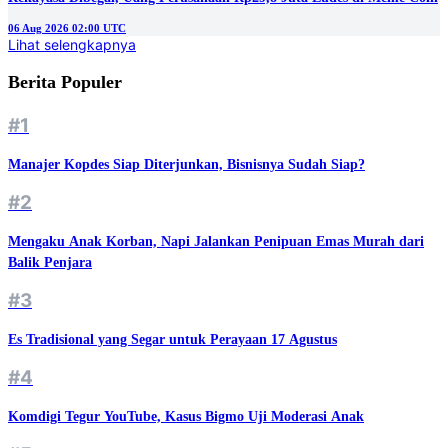
06 Aug 2026 02:00 UTC
Lihat selengkapnya
Berita Populer
#1
Manajer Kopdes Siap Diterjunkan, Bisnisnya Sudah Siap?
#2
Mengaku Anak Korban, Napi Jalankan Penipuan Emas Murah dari
Balik Penjara
#3
Es Tradisional yang Segar untuk Perayaan 17 Agustus
#4
Komdigi Tegur YouTube, Kasus Bigmo Uji Moderasi Anak