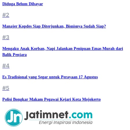
Diduga Belum Dibayar
#2
Manajer Kopdes Siap Diterjunkan, Bisnisnya Sudah Siap?
#3
Mengaku Anak Korban, Napi Jalankan Penipuan Emas Murah dari
Balik Penjara
#4
Es Tradisional yang Segar untuk Perayaan 17 Agustus
#5
Polisi Bongkar Makam Pegawai Kejari Kota Mojokerto