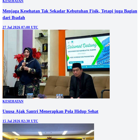
KESEHATAN
Menjaga Kesehatan Tak Sekadar Kebutuhan Fisik, Tetapi juga Bagian
dari Ibadah
27 Jul 2026 07:00 UTC
KESEHATAN
Unusa Ajak Santri Menerapkan Pola Hidup Sehat
15 Jul 2026 02:30 UTC