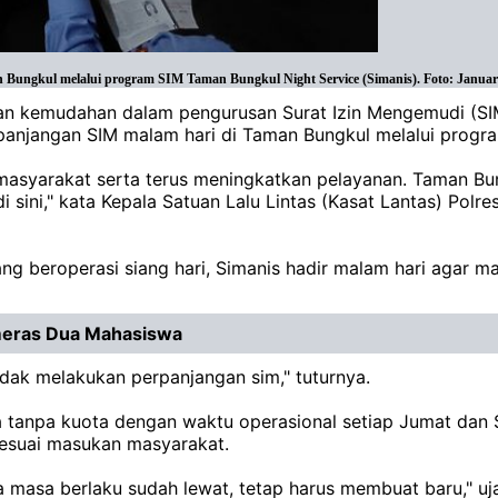
 Bungkul melalui program SIM Taman Bungkul Night Service (Simanis). Foto: Januar
n kemudahan dalam pengurusan Surat Izin Mengemudi (SIM),
panjangan SIM malam hari di Taman Bungkul melalui prog
asyarakat serta terus meningkatkan pelayanan. Taman Bun
 sini," kata Kepala Satuan Lalu Lintas (Kasat Lantas) Polr
ng beroperasi siang hari, Simanis hadir malam hari agar ma
meras Dua Mahasiswa
ak melakukan perpanjangan sim," tuturnya.
 tanpa kuota dengan waktu operasional setiap Jumat dan S
sesuai masukan masyarakat.
masa berlaku sudah lewat, tetap harus membuat baru," uj