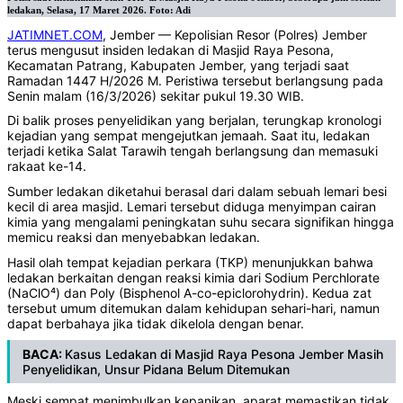
ledakan, Selasa, 17 Maret 2026. Foto: Adi
JATIMNET.COM
, Jember — Kepolisian Resor (Polres) Jember
terus mengusut insiden ledakan di Masjid Raya Pesona,
Kecamatan Patrang, Kabupaten Jember, yang terjadi saat
Ramadan 1447 H/2026 M. Peristiwa tersebut berlangsung pada
Senin malam (16/3/2026) sekitar pukul 19.30 WIB.
Di balik proses penyelidikan yang berjalan, terungkap kronologi
kejadian yang sempat mengejutkan jemaah. Saat itu, ledakan
terjadi ketika Salat Tarawih tengah berlangsung dan memasuki
rakaat ke-14.
Sumber ledakan diketahui berasal dari dalam sebuah lemari besi
kecil di area masjid. Lemari tersebut diduga menyimpan cairan
kimia yang mengalami peningkatan suhu secara signifikan hingga
memicu reaksi dan menyebabkan ledakan.
Hasil olah tempat kejadian perkara (TKP) menunjukkan bahwa
ledakan berkaitan dengan reaksi kimia dari Sodium Perchlorate
(NaClO⁴) dan Poly (Bisphenol A-co-epiclorohydrin). Kedua zat
tersebut umum ditemukan dalam kehidupan sehari-hari, namun
dapat berbahaya jika tidak dikelola dengan benar.
BACA:
Kasus Ledakan di Masjid Raya Pesona Jember Masih
Penyelidikan, Unsur Pidana Belum Ditemukan
Meski sempat menimbulkan kepanikan, aparat memastikan tidak