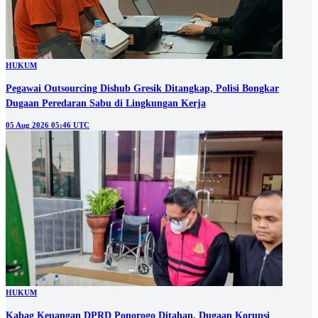
HUKUM
Pegawai Outsourcing Dishub Gresik Ditangkap, Polisi Bongkar
Dugaan Peredaran Sabu di Lingkungan Kerja
05 Aug 2026 05:46 UTC
HUKUM
Kabag Keuangan DPRD Ponorogo Ditahan, Dugaan Korupsi