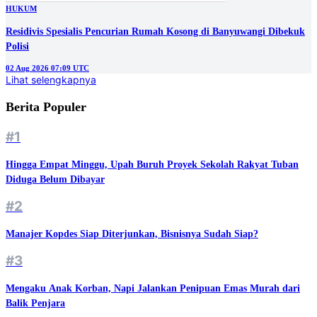
HUKUM
Residivis Spesialis Pencurian Rumah Kosong di Banyuwangi Dibekuk
Polisi
02 Aug 2026 07:09 UTC
Lihat selengkapnya
Berita Populer
#1
Hingga Empat Minggu, Upah Buruh Proyek Sekolah Rakyat Tuban
Diduga Belum Dibayar
#2
Manajer Kopdes Siap Diterjunkan, Bisnisnya Sudah Siap?
#3
Mengaku Anak Korban, Napi Jalankan Penipuan Emas Murah dari
Balik Penjara