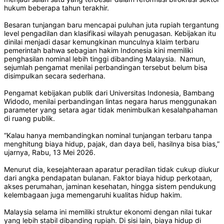
hukum beberapa tahun terakhir.
Besaran tunjangan baru mencapai puluhan juta rupiah tergantung
level pengadilan dan klasifikasi wilayah penugasan. Kebijakan itu
dinilai menjadi dasar kemungkinan munculnya klaim terbaru
pemerintah bahwa sebagian hakim Indonesia kini memiliki
penghasilan nominal lebih tinggi dibanding Malaysia. Namun,
sejumlah pengamat menilai perbandingan tersebut belum bisa
disimpulkan secara sederhana.
Pengamat kebijakan publik dari Universitas Indonesia, Bambang
Widodo, menilai perbandingan lintas negara harus menggunakan
parameter yang setara agar tidak menimbulkan kesalahpahaman
di ruang publik.
“Kalau hanya membandingkan nominal tunjangan terbaru tanpa
menghitung biaya hidup, pajak, dan daya beli, hasilnya bisa bias,”
ujarnya, Rabu, 13 Mei 2026.
Menurut dia, kesejahteraan aparatur peradilan tidak cukup diukur
dari angka pendapatan bulanan. Faktor biaya hidup perkotaan,
akses perumahan, jaminan kesehatan, hingga sistem pendukung
kelembagaan juga memengaruhi kualitas hidup hakim.
Malaysia selama ini memiliki struktur ekonomi dengan nilai tukar
yang lebih stabil dibanding rupiah. Di sisi lain, biaya hidup di