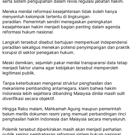
serta sistem pengupahan dalam revisi regulasi jabatan hakim.
Mereka menilai reformasi kesejahteraan tidak boleh hanya
menyentuh kelompok tertentu di lingkungan
peradilan. Pemerintah sendiri menegaskan peningkatan
kesejahteraan hakim menjadi bagian penting dalam agenda
reformasi hukum nasional.
Langkah tersebut disebut bertujuan memperkuat independensi
peradilan sekaligus menekan potensi penyimpangan dan praktik
korupsi di sektor penegakan hukum.
Meski demikian, sejumlah pakar menilai transparansi data tetap
menjadi faktor utama agar kebijakan tersebut memperoleh
legitimasi publik.
Tanpa keterbukaan mengenai struktur penghasilan dan
mekanisme pembanding antarnegara, klaim bahwa hakim
Indonesia lebih sejahtera dibanding Malaysia dinilai masih sulit
diverifikasi secara objektif.
Hingga Rabu malam, Mahkamah Agung maupun pemerintah
belum merilis dokumen resmi yang memuat perbandingan rinci
penghasilan hakim Indonesia dan Malaysia secara menyeluruh.
Polemik tersebut diperkirakan masih akan menjadi perhatian
publik seiring pembahasan reformasi sistem hukum nasional