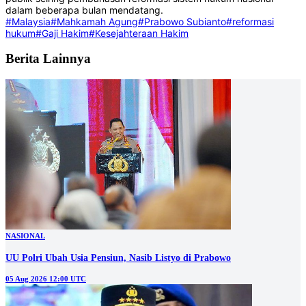
dalam beberapa bulan mendatang.
#Malaysia
#Mahkamah Agung
#Prabowo Subianto
#reformasi
hukum
#Gaji Hakim
#Kesejahteraan Hakim
Berita Lainnya
NASIONAL
UU Polri Ubah Usia Pensiun, Nasib Listyo di Prabowo
05 Aug 2026 12:00 UTC