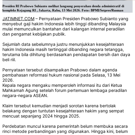
Presiden RI Prabowo Subianto melihat langsung penyerahan denda administratif di
kompleks Kejagung RI , Jakarta, Rabu, 13 Mei 2026. Foto: BPMI/Setpres/Rusman
JATIMNET.COM
– Pernyataan Presiden Prabowo Subianto yang
menyebut gaji hakim Indonesia lebih tinggi dibanding Malaysia
mulai memunculkan bantahan dari kalangan internal peradilan
dan pengamat kebijakan publik.
Sejumlah data sebelumnya justru menunjukkan kesejahteraan
hakim Indonesia masih tertinggal dibanding negara tetangga,
terutama bila dihitung berdasarkan pendapatan bersih dan daya
beli riil.
Pernyataan tersebut disampaikan Prabowo dalam agenda
pembahasan reformasi hukum nasional pada Selasa, 13 Mei
2026.
Kepala negara mengaku memperoleh informasi itu dari Ketua
Mahkamah Agung setelah forum pertemuan lembaga peradilan
negara-negara ASEAN.
Klaim tersebut kemudian menjadi sorotan karena bertolak
belakang dengan tuntutan kesejahteraan hakim yang sempat
mencuat sepanjang 2024 hingga 2025.
Perdebatan muncul karena pemerintah belum membuka secara
rinci metode perbandingan yang digunakan. Hingga kini, belum