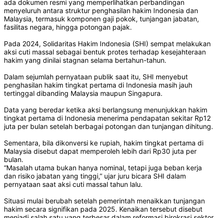
ada dokumen resmi yang memperlihatkan perbandingan
menyeluruh antara struktur penghasilan hakim Indonesia dan
Malaysia, termasuk komponen gaji pokok, tunjangan jabatan,
fasilitas negara, hingga potongan pajak.
Pada 2024, Solidaritas Hakim Indonesia (SHI) sempat melakukan
aksi cuti massal sebagai bentuk protes terhadap kesejahteraan
hakim yang dinilai stagnan selama bertahun-tahun.
Dalam sejumlah pernyataan publik saat itu, SHI menyebut
penghasilan hakim tingkat pertama di Indonesia masih jauh
tertinggal dibanding Malaysia maupun Singapura.
Data yang beredar ketika aksi berlangsung menunjukkan hakim
tingkat pertama di Indonesia menerima pendapatan sekitar Rp12
juta per bulan setelah berbagai potongan dan tunjangan dihitung.
Sementara, bila dikonversi ke rupiah, hakim tingkat pertama di
Malaysia disebut dapat memperoleh lebih dari Rp30 juta per
bulan.
“Masalah utama bukan hanya nominal, tetapi juga beban kerja
dan risiko jabatan yang tinggi,” ujar juru bicara SHI dalam
pernyataan saat aksi cuti massal tahun lalu.
Situasi mulai berubah setelah pemerintah menaikkan tunjangan
hakim secara signifikan pada 2025. Kenaikan tersebut disebut
menjadi salah satu yang terbesar dalam reformasi birokrasi sektor