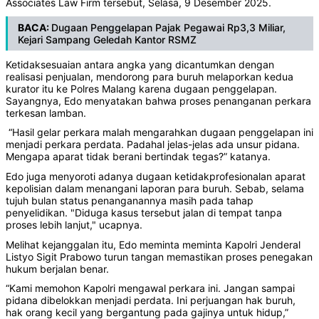
Associates Law Firm tersebut, Selasa, 9 Desember 2025.
BACA:
Dugaan Penggelapan Pajak Pegawai Rp3,3 Miliar,
Kejari Sampang Geledah Kantor RSMZ
Ketidaksesuaian antara angka yang dicantumkan dengan
realisasi penjualan, mendorong para buruh melaporkan kedua
kurator itu ke Polres Malang karena dugaan penggelapan.
Sayangnya, Edo menyatakan bahwa proses penanganan perkara
terkesan lamban.
“Hasil gelar perkara malah mengarahkan dugaan penggelapan ini
menjadi perkara perdata. Padahal jelas-jelas ada unsur pidana.
Mengapa aparat tidak berani bertindak tegas?” katanya.
Edo juga menyoroti adanya dugaan ketidakprofesionalan aparat
kepolisian dalam menangani laporan para buruh. Sebab, selama
tujuh bulan status penanganannya masih pada tahap
penyelidikan. "Diduga kasus tersebut jalan di tempat tanpa
proses lebih lanjut," ucapnya.
Melihat kejanggalan itu, Edo meminta meminta Kapolri Jenderal
Listyo Sigit Prabowo turun tangan memastikan proses penegakan
hukum berjalan benar.
“Kami memohon Kapolri mengawal perkara ini. Jangan sampai
pidana dibelokkan menjadi perdata. Ini perjuangan hak buruh,
hak orang kecil yang bergantung pada gajinya untuk hidup,”