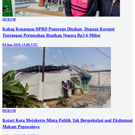
HUKUM
Kabag Keuangan DPRD Ponorogo Ditahan, Dugaan Korupsi
Tunjangan Perumahan Rugikan Negara Rp3,6 Miliar
04 Aug 2026 13:06 UTC
HUKUM
Kajari Kota Mojokerto Minta Publik Tak Berspekulasi soal Ekshumasi
Makam Pegawainya