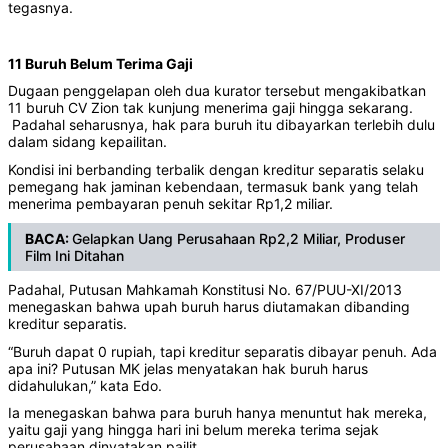
tegasnya.
11 Buruh Belum Terima Gaji
Dugaan penggelapan oleh dua kurator tersebut mengakibatkan
11 buruh CV Zion tak kunjung menerima gaji hingga sekarang.
Padahal seharusnya, hak para buruh itu dibayarkan terlebih dulu
dalam sidang kepailitan.
Kondisi ini berbanding terbalik dengan kreditur separatis selaku
pemegang hak jaminan kebendaan, termasuk bank yang telah
menerima pembayaran penuh sekitar Rp1,2 miliar.
BACA:
Gelapkan Uang Perusahaan Rp2,2 Miliar, Produser
Film Ini Ditahan
Padahal, Putusan Mahkamah Konstitusi No. 67/PUU-XI/2013
menegaskan bahwa upah buruh harus diutamakan dibanding
kreditur separatis.
“Buruh dapat 0 rupiah, tapi kreditur separatis dibayar penuh. Ada
apa ini? Putusan MK jelas menyatakan hak buruh harus
didahulukan,” kata Edo.
Ia menegaskan bahwa para buruh hanya menuntut hak mereka,
yaitu gaji yang hingga hari ini belum mereka terima sejak
perusahaan dinyatakan pailit.