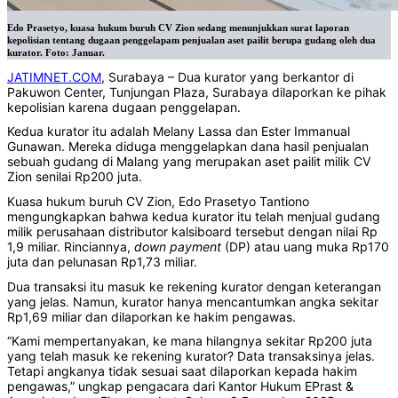
Edo Prasetyo, kuasa hukum buruh CV Zion sedang menunjukkan surat laporan
kepolisian tentang dugaan penggelapam penjualan aset pailit berupa gudang oleh dua
kurator. Foto: Januar.
JATIMNET.COM
, Surabaya – Dua kurator yang berkantor di
Pakuwon Center, Tunjungan Plaza, Surabaya dilaporkan ke pihak
kepolisian karena dugaan penggelapan.
Kedua kurator itu adalah Melany Lassa dan Ester Immanual
Gunawan. Mereka diduga menggelapkan dana hasil penjualan
sebuah gudang di Malang yang merupakan aset pailit milik CV
Zion senilai Rp200 juta.
Kuasa hukum buruh CV Zion, Edo Prasetyo Tantiono
mengungkapkan bahwa kedua kurator itu telah menjual gudang
milik perusahaan distributor kalsiboard tersebut dengan nilai Rp
1,9 miliar. Rinciannya,
down payment
(DP) atau uang muka Rp170
juta dan pelunasan Rp1,73 miliar.
Dua transaksi itu masuk ke rekening kurator dengan keterangan
yang jelas. Namun, kurator hanya mencantumkan angka sekitar
Rp1,69 miliar dan dilaporkan ke hakim pengawas.
“Kami mempertanyakan, ke mana hilangnya sekitar Rp200 juta
yang telah masuk ke rekening kurator? Data transaksinya jelas.
Tetapi angkanya tidak sesuai saat dilaporkan kepada hakim
pengawas,” ungkap pengacara dari Kantor Hukum EPrast &