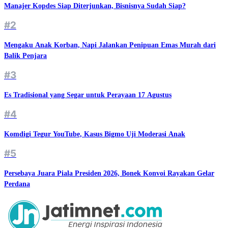
Manajer Kopdes Siap Diterjunkan, Bisnisnya Sudah Siap?
#2
Mengaku Anak Korban, Napi Jalankan Penipuan Emas Murah dari
Balik Penjara
#3
Es Tradisional yang Segar untuk Perayaan 17 Agustus
#4
Komdigi Tegur YouTube, Kasus Bigmo Uji Moderasi Anak
#5
Persebaya Juara Piala Presiden 2026, Bonek Konvoi Rayakan Gelar
Perdana