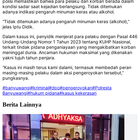
polisi memastikan bahwa para pelaku dan korban berada dalam
kondisi sadar saat kejadian berlangsung. Tidak ditemukan
adanya indikasi pengaruh minuman keras atau alkohol.
“Tidak ditemukan adanya pengaruh minuman keras (alkohol),”
jelas Iptu Didik.
Dalam kasus ini, penyidik menjerat para pelaku dengan Pasal 446
Undang-Undang Nomor 1 Tahun 2023 tentang KUHP Nasional,
terkait tindak pidana penganiayaan yang mengakibatkan korban
meninggal dunia. Ancaman hukuman maksimal yang dikenakan
yakni tujuh tahun penjara.
“Kasus ini masih terus kami dalami, termasuk membedah peran
masing-masing pelaku dalam aksi pengeroyokan tersebut,”
pungkasnya.
#banyuwangi
#kriminal
#dpo
#pengeroyokan
#Polresta
Banyuwangi
#hukum pidana
#kasus kekerasan
Berita Lainnya