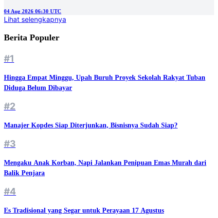
04 Aug 2026 06:30 UTC
Lihat selengkapnya
Berita Populer
#1
Hingga Empat Minggu, Upah Buruh Proyek Sekolah Rakyat Tuban
Diduga Belum Dibayar
#2
Manajer Kopdes Siap Diterjunkan, Bisnisnya Sudah Siap?
#3
Mengaku Anak Korban, Napi Jalankan Penipuan Emas Murah dari
Balik Penjara
#4
Es Tradisional yang Segar untuk Perayaan 17 Agustus